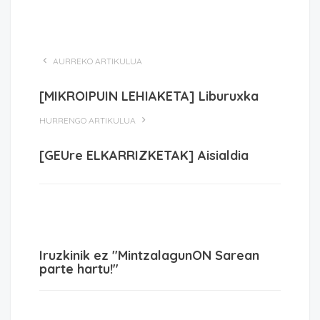
AURREKO ARTIKULUA
[MIKROIPUIN LEHIAKETA] Liburuxka
HURRENGO ARTIKULUA
[GEUre ELKARRIZKETAK] Aisialdia
Iruzkinik ez "MintzalagunON Sarean
parte hartu!"