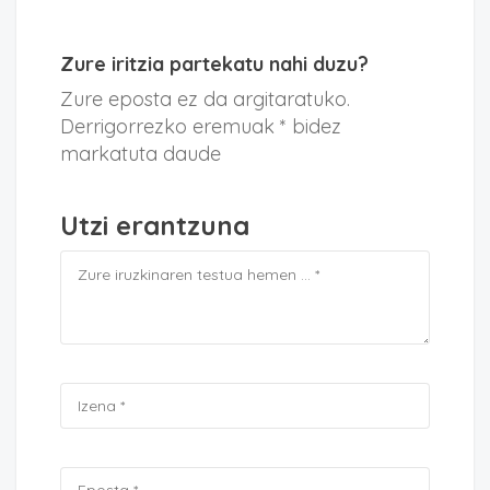
Zure iritzia partekatu nahi duzu?
Zure eposta ez da argitaratuko.
Derrigorrezko eremuak * bidez
markatuta daude
Utzi erantzuna