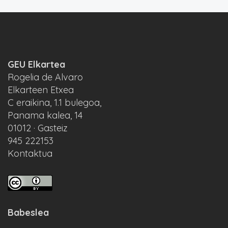
GEU Elkartea
Rogelia de Alvaro
Elkarteen Etxea
C eraikina, 1.1 bulegoa,
Panama kalea, 14
01012 · Gasteiz
945 222153
Kontaktua
Babeslea