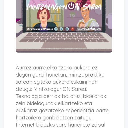
Aurrez aurre elkartzeko aukera ez
dugun garai honetan, mintzapraktika
sarean egiteko aukera eskaini nahi
dizugu: MintzalagunON Sarea.
Teknologia berriak baliatuz, bidelariak
zein bidelagunak elkartzeko eta
euskaraz gozatzeko esperientzia parte
hartzailera gonbidatzen zaitugu.
Internet bidezko sare handi eta zabal