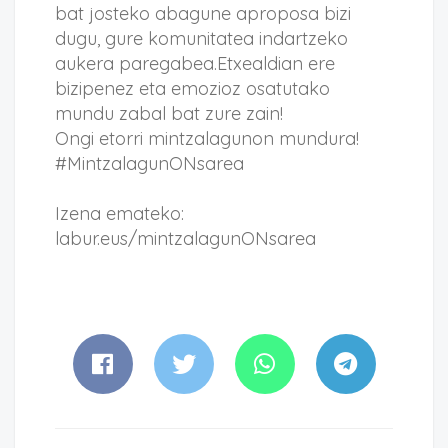
bat josteko abagune aproposa bizi
dugu, gure komunitatea indartzeko
aukera paregabea.Etxealdian ere
bizipenez eta emozioz osatutako
mundu zabal bat zure zain!
Ongi etorri mintzalagunon mundura!
#MintzalagunONsarea
Izena emateko:
labur.eus/mintzalagunONsarea