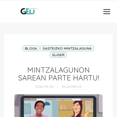
BLOGA
GASTEIZKO MINTZALAGUNA
SLIDER
MINTZALAGUNON
SAREAN PARTE HARTU!
2020-05-06
IRUZKINIK EZ