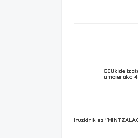
GEUkide izat
amaierako 4
Iruzkinik ez "MINTZALA