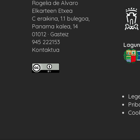
Rogelia de Alvaro
Elkarteen Etxea
C eraikina, 1.1 bulegoa,
Panama kalea, 14
01012 · Gasteiz
945 222153
Lagun
Kontaktua
Lege
Prib
Cook