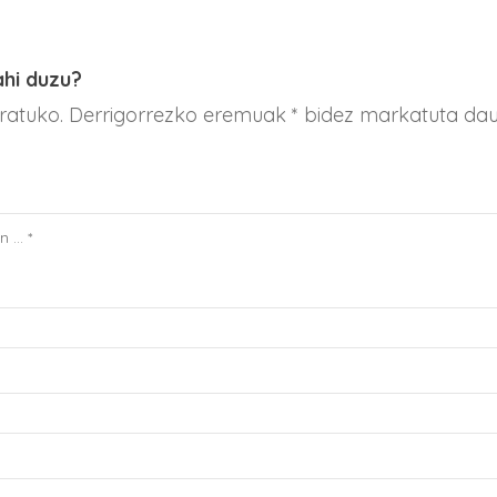
ahi duzu?
aratuko. Derrigorrezko eremuak * bidez markatuta da