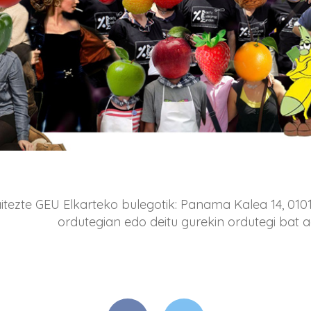
itezte GEU Elkarteko bulegotik: Panama Kalea 14, 0101
ordutegian edo deitu gurekin ordutegi bat a