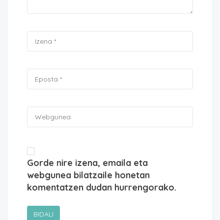
Gorde nire izena, emaila eta
webgunea bilatzaile honetan
komentatzen dudan hurrengorako.