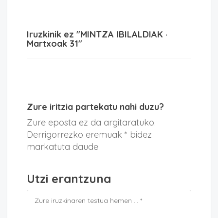
Iruzkinik ez "MINTZA IBILALDIAK ·
Martxoak 31"
Zure iritzia partekatu nahi duzu?
Zure eposta ez da argitaratuko.
Derrigorrezko eremuak * bidez
markatuta daude
Utzi erantzuna