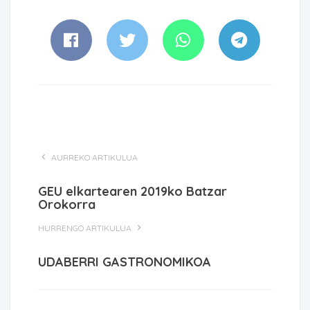
AURREKO ARTIKULUA
GEU elkartearen 2019ko Batzar
Orokorra
HURRENGO ARTIKULUA
UDABERRI GASTRONOMIKOA