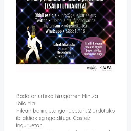
Badator urteko hirugarren Mintza
Ibilaldia!
Hilean behin, eta igandeetan, 2 ordutako
ibilaldiak egingo ditugu Gasteiz
inguruetan.