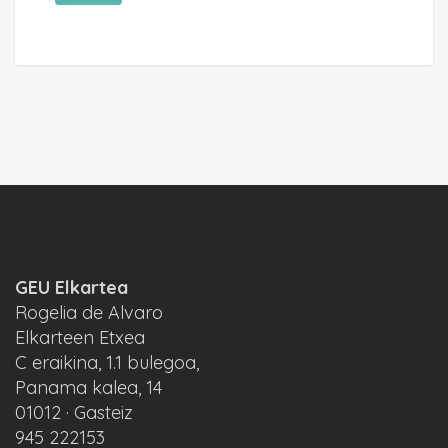
GEU Elkartea
Rogelia de Alvaro
Elkarteen Etxea
C eraikina, 1.1 bulegoa,
Panama kalea, 14
01012 · Gasteiz
945 222153