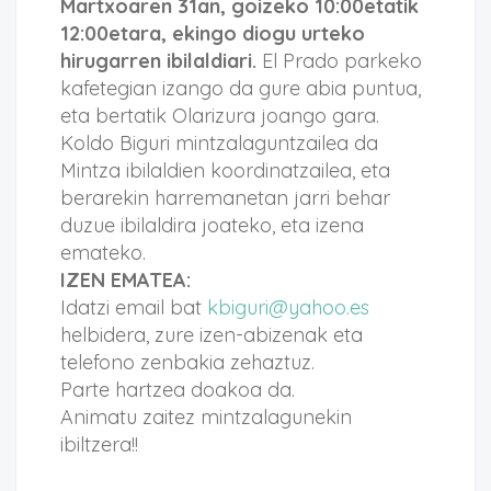
Martxoaren 31an, goizeko 10:00etatik
12:00etara, ekingo diogu urteko
hirugarren ibilaldiari.
El Prado parkeko
kafetegian izango da gure abia puntua,
eta bertatik Olarizura joango gara.
Koldo Biguri mintzalaguntzailea da
Mintza ibilaldien koordinatzailea, eta
berarekin harremanetan jarri behar
duzue ibilaldira joateko, eta izena
emateko.
IZEN EMATEA:
Idatzi email bat
kbiguri@yahoo.es
helbidera, zure izen-abizenak eta
telefono zenbakia zehaztuz.
Parte hartzea doakoa da.
Animatu zaitez mintzalagunekin
ibiltzera!!