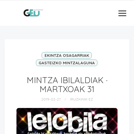
EKINTZA OSAGARRIAK
GASTEIZKO MINTZALAGUNA
MINTZA IBILALDIAK ·
MARTXOAK 31
2019-02-27
IRUZKINIK EZ