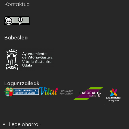
Kontaktua
Babeslea
Laguntzaileak
Lege oharra ·