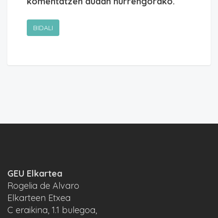
komentatzen dudan hurrengorako.
GEU Elkartea
Rogelia de Alvaro
Elkarteen Etxea
C eraikina, 1.1 bulegoa,