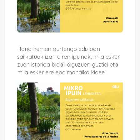
Hona hemen aurtengo edizioan
sailkatuak izan diren ipuinak, mila esker
zuen istorioa bidali diguzuen guztiei eta
mila esker ere epaimahaiko kideei