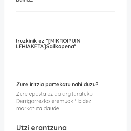
Iruzkinik ez "[MIKROIPUIN
LEHIAKETA]Sailkapena"
Zure iritzia partekatu nahi duzu?
Zure eposta ez da argitaratuko.
Derrigorrezko eremuak * bidez
markatuta daude
Utzi erantzuna