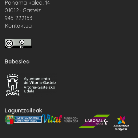
Panama kalea, 14
01012 · Gasteiz
945 222153
Kontaktua
Babeslea
Laguntzaileak