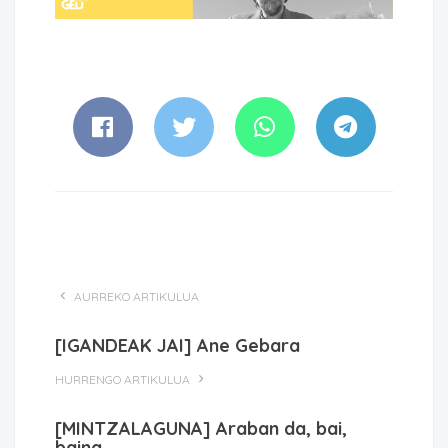
AURREKO ARTIKULUA
[IGANDEAK JAI] Ane Gebara
HURRENGO ARTIKULUA
[MINTZALAGUNA] Araban da, bai,
baina…