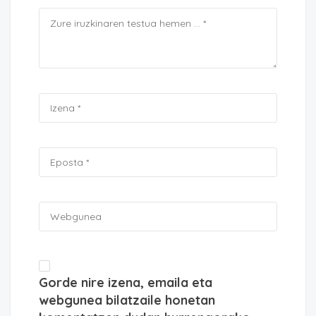
Gorde nire izena, emaila eta
webgunea bilatzaile honetan