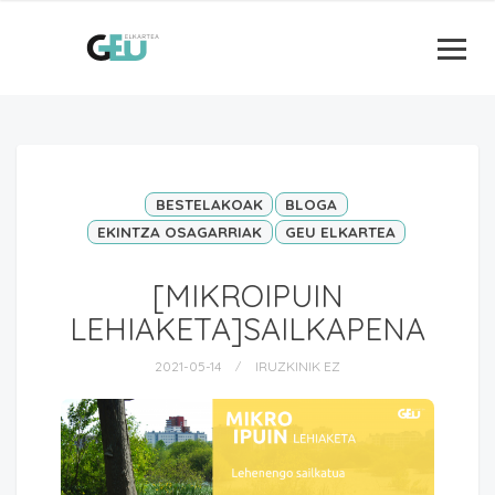
BESTELAKOAK
BLOGA
EKINTZA OSAGARRIAK
GEU ELKARTEA
[MIKROIPUIN
LEHIAKETA]SAILKAPENA
2021-05-14
IRUZKINIK EZ