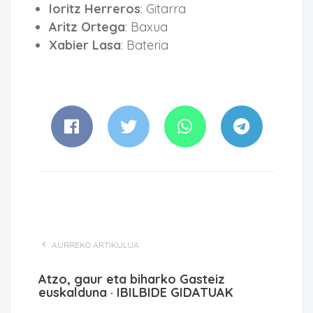
Ioritz Herreros
: Gitarra
Aritz Ortega
: Baxua
Xabier Lasa
: Bateria
AURREKO ARTIKULUA
Atzo, gaur eta biharko Gasteiz
euskalduna · IBILBIDE GIDATUAK