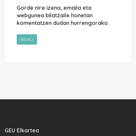
Gorde nire izena, emaila eta
webgunea bilatzaile honetan
komentatzen dudan hurrengorako.
GEU Elkartea