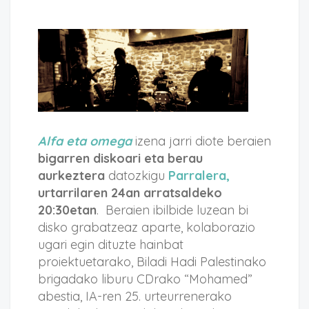
Alfa eta omega
izena jarri diote beraien
bigarren diskoari eta berau
aurkeztera
datozkigu
Parralera,
urtarrilaren 24an arratsaldeko
20:30etan
. Beraien ibilbide luzean bi
disko grabatzeaz aparte, kolaborazio
ugari egin dituzte hainbat
proiektuetarako, Biladi Hadi Palestinako
brigadako liburu CDrako “Mohamed”
abestia, IA-ren 25. urteurrenerako