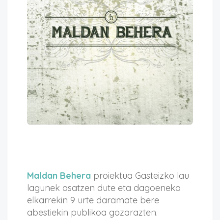
Maldan Behera
proiektua Gasteizko lau
lagunek osatzen dute eta dagoeneko
elkarrekin 9 urte daramate bere
abestiekin publikoa gozarazten.