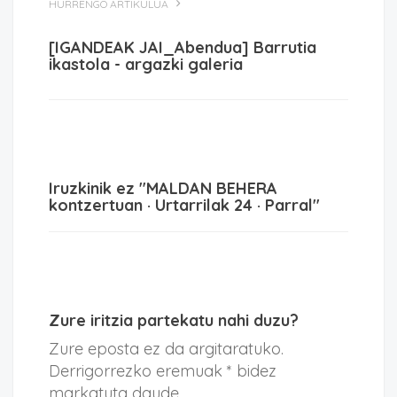
HURRENGO ARTIKULUA
[IGANDEAK JAI_Abendua] Barrutia
ikastola - argazki galeria
Iruzkinik ez "MALDAN BEHERA
kontzertuan · Urtarrilak 24 · Parral"
Zure iritzia partekatu nahi duzu?
Zure eposta ez da argitaratuko.
Derrigorrezko eremuak * bidez
markatuta daude