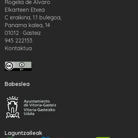
Rogelia de Alvaro
Elkarteen Etxea
C eraikina, 1.1 bulegoa,
Panama kalea, 14
01012 · Gasteiz
945 222153
Kontaktua
Babeslea
Laguntzaileak