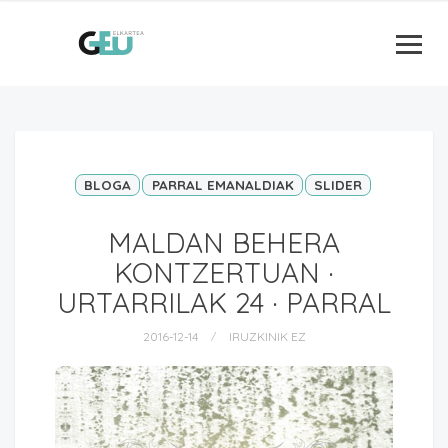
BLOGA
PARRAL EMANALDIAK
SLIDER
MALDAN BEHERA
KONTZERTUAN ·
URTARRILAK 24 · PARRAL
2016-12-14
IRUZKINIK EZ