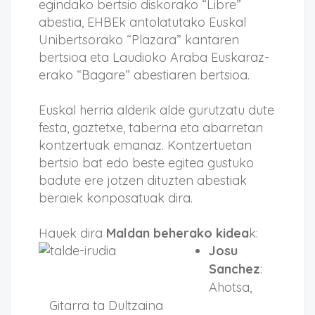
egindako bertsio diskorako “Libre”
abestia, EHBEk antolatutako Euskal
Unibertsorako “Plazara” kantaren
bertsioa eta Laudioko Araba Euskaraz-
erako “Bagare” abestiaren bertsioa.
Euskal herria alderik alde gurutzatu dute
festa, gaztetxe, taberna eta abarretan
kontzertuak emanaz. Kontzertuetan
bertsio bat edo beste egitea gustuko
badute ere jotzen dituzten abestiak
beraiek konposatuak dira.
Hauek dira
Maldan beherako kidea
k:
Josu
Sanchez
:
Ahotsa,
Gitarra ta Dultzaina