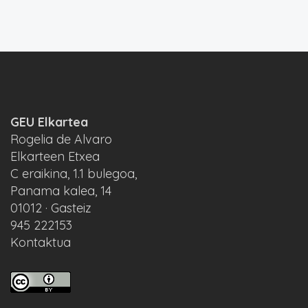
GEU Elkartea
Rogelia de Alvaro
Elkarteen Etxea
C eraikina, 1.1 bulegoa,
Panama kalea, 14
01012 · Gasteiz
945 222153
Kontaktua