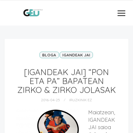
BLOGA
IGANDEAK JAI
[IGANDEAK JAI] “PON
ETA PA” BAPATEAN
ZIRKO & ZIRKO JOLASAK
2016-04-25
IRUZKINIK EZ
Maiatzean,
IGANDEAK
JAI saioa