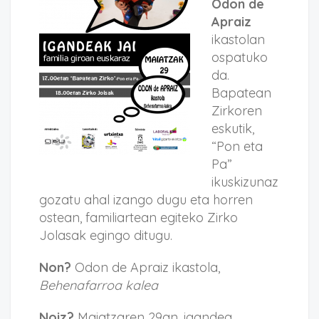
Odon de
Apraiz
ikastolan
ospatuko
da.
Bapatean
Zirkoren
eskutik,
“Pon eta
Pa”
ikuskizunaz
gozatu ahal izango dugu eta horren
ostean, familiartean egiteko Zirko
Jolasak egingo ditugu.
Non?
Odon de Apraiz ikastola,
Behenafarroa kalea
Noiz?
Maiatzaren 29an, igandea