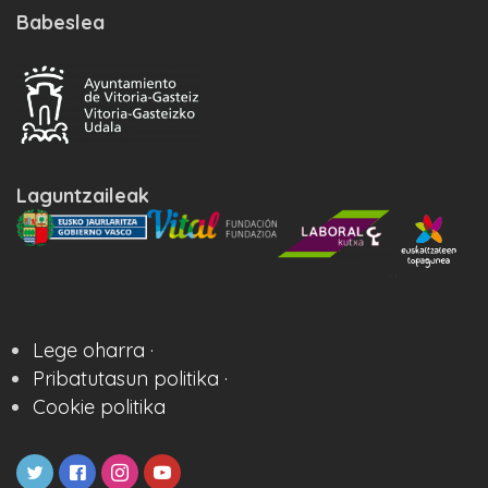
Babeslea
Laguntzaileak
Lege oharra ·
Pribatutasun politika ·
Cookie politika