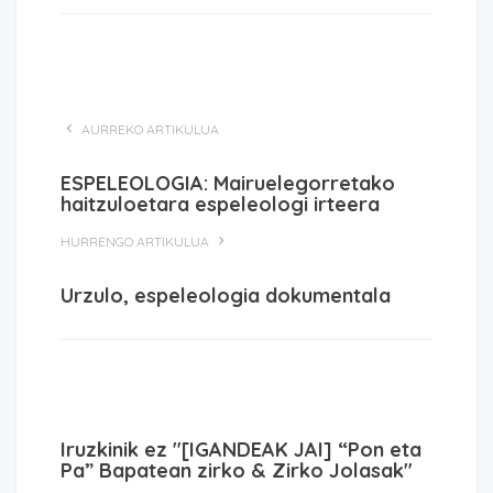
AURREKO ARTIKULUA
ESPELEOLOGIA: Mairuelegorretako
haitzuloetara espeleologi irteera
HURRENGO ARTIKULUA
Urzulo, espeleologia dokumentala
Iruzkinik ez "[IGANDEAK JAI] “Pon eta
Pa” Bapatean zirko & Zirko Jolasak"