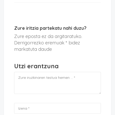
Zure iritzia partekatu nahi duzu?
Zure eposta ez da argitaratuko.
Derrigorrezko eremuak * bidez
markatuta daude
Utzi erantzuna