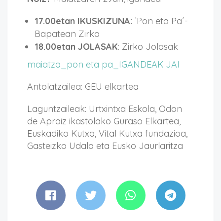
17.00etan IKUSKIZUNA:
`Pon eta Pa´-
Bapatean Zirko
18.00etan JOLASAK
: Zirko Jolasak
maiatza_pon eta pa_IGANDEAK JAI
Antolatzailea: GEU elkartea
Laguntzaileak: Urtxintxa Eskola, Odon
de Apraiz ikastolako Guraso Elkartea,
Euskadiko Kutxa, Vital Kutxa fundazioa,
Gasteizko Udala eta Eusko Jaurlaritza