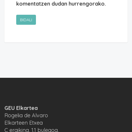
komentatzen dudan hurrengorako.
GEU Elkartea
Rogelia de Alvaro
Elkarteen Etxea
C eraikina, 1.1 bulegoa,