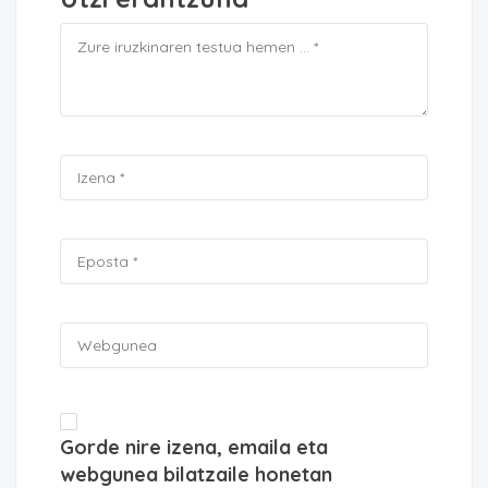
Gorde nire izena, emaila eta
webgunea bilatzaile honetan