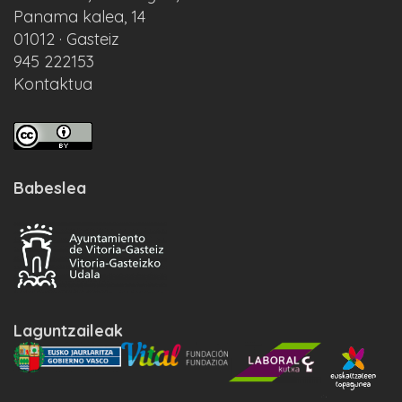
Panama kalea, 14
01012 · Gasteiz
945 222153
Kontaktua
Babeslea
Laguntzaileak