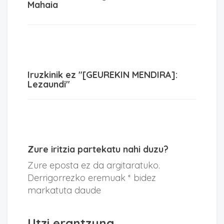
Mahaia
Iruzkinik ez "[GEUREKIN MENDIRA]:
Lezaundi"
Zure iritzia partekatu nahi duzu?
Zure eposta ez da argitaratuko.
Derrigorrezko eremuak * bidez
markatuta daude
Utzi erantzuna