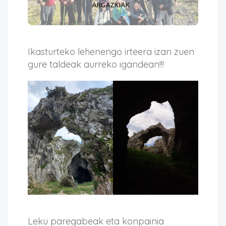
Ikasturteko lehenengo irteera izan zuen
gure taldeak aurreko igandean!!!
Leku paregabeak eta konpainia