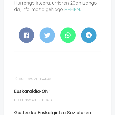
Hurrengo irteera, urriaren 20an izango
da, informazio gehiago
HEMEN.
AURREKO ARTIKULUA
Euskaraldia-ON!
HURRENGO ARTIKULUA
Gasteizko Euskalgintza Sozialaren