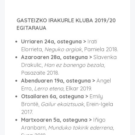
GASTEIZKO IRAKURLE KLUBA 2019/20
EGITARAUA
Urriaren 24a, osteguna >
Irati
Elorrieta,
Neguko argiak
, Pamiela 2018.
Azaroaren 28a, osteguna >
Slavenka
Drakulic,
Han ez banengo bezala
,
Pasazaite 2018.
Abenduaren 19a, osteguna >
Angel
Erro,
Lerro etena
, Elkar 2019.
Otsailaren 6a, osteguna >
Emily
Brontë,
Gailur ekaiztsuak
, Erein-Igela
2017.
Martxoaren 5a, osteguna >
Iñigo
Aranbarri,
Munduko tokirik ederrena
,