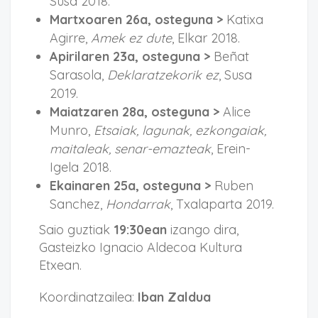
Susa 2018.
Martxoaren 26a, osteguna >
Katixa
Agirre,
Amek ez dute
, Elkar 2018.
Apirilaren 23a, osteguna >
Beñat
Sarasola,
Deklaratzekorik ez
, Susa
2019.
Maiatzaren 28a, osteguna >
Alice
Munro,
Etsaiak, lagunak, ezkongaiak,
maitaleak, senar-emazteak
, Erein-
Igela 2018.
Ekainaren 25a, osteguna >
Ruben
Sanchez,
Hondarrak
, Txalaparta 2019.
Saio guztiak
19:30ean
izango dira,
Gasteizko Ignacio Aldecoa Kultura
Etxean.
Koordinatzailea:
Iban Zaldua