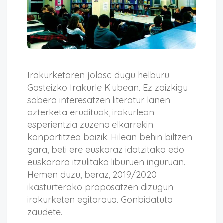
Irakurketaren jolasa dugu helburu
Gasteizko Irakurle Klubean. Ez zaizkigu
sobera interesatzen literatur lanen
azterketa erudituak, irakurleon
esperientzia zuzena elkarrekin
konpartitzea baizik.
Hilean behin biltzen
gara, beti ere euskaraz idatzitako edo
euskarara itzulitako liburuen inguruan.
Hemen duzu, beraz, 2019/2020
ikasturterako proposatzen dizugun
irakurketen egitaraua. Gonbidatuta
zaudete.