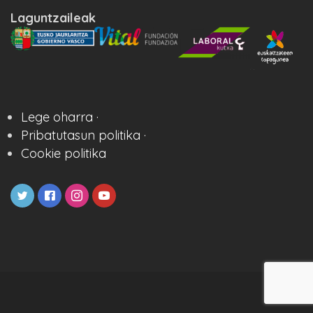
Laguntzaileak
Lege oharra ·
Pribatutasun politika ·
Cookie politika