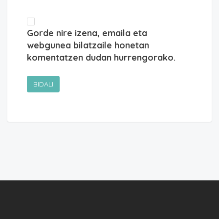
Gorde nire izena, emaila eta
webgunea bilatzaile honetan
komentatzen dudan hurrengorako.