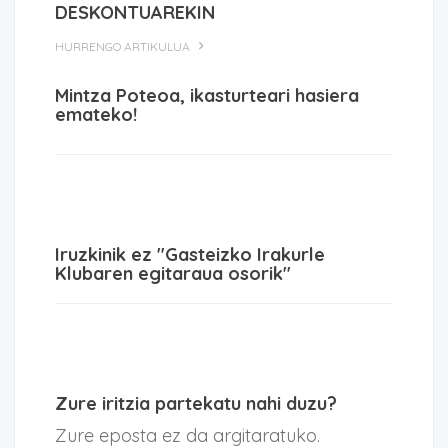
DESKONTUAREKIN
HURRENGO ARTIKULUA
Mintza Poteoa, ikasturteari hasiera
emateko!
Iruzkinik ez "Gasteizko Irakurle
Klubaren egitaraua osorik"
Zure iritzia partekatu nahi duzu?
Zure eposta ez da argitaratuko.