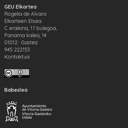
GEU Elkartea
Rogelia de Alvaro
Elkarteen Etxea
C eraikina, 1.1 bulegoa,
Panama kalea, 14
01012 · Gasteiz
945 222153
Kontaktua
Babeslea