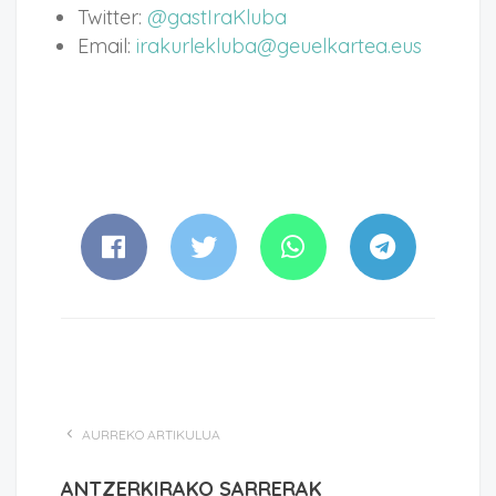
Twitter:
@gastIraKluba
Email:
irakurlekluba@geuelkartea.eus
AURREKO ARTIKULUA
ANTZERKIRAKO SARRERAK