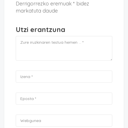
Derrigorrezko eremuak * bidez
markatuta daude
Utzi erantzuna