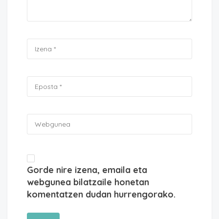
Gorde nire izena, emaila eta
webgunea bilatzaile honetan
komentatzen dudan hurrengorako.