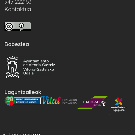
945 222153
Kontaktua
Babeslea
Laguntzaileak
Lege oharra ·