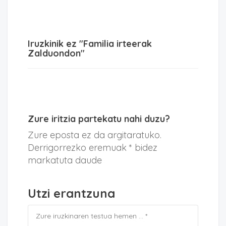
Iruzkinik ez "Familia irteerak
Zalduondon"
Zure iritzia partekatu nahi duzu?
Zure eposta ez da argitaratuko.
Derrigorrezko eremuak * bidez
markatuta daude
Utzi erantzuna