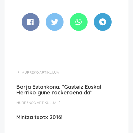
AURREKO ARTIKULUA
Borja Estankona: "Gasteiz Euskal
Herriko gune rockeroena da"
HURRENGO ARTIKULUA
Mintza txotx 2016!