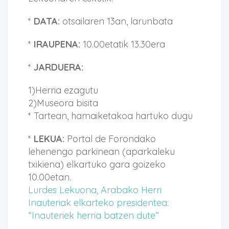
*
DATA:
otsailaren 13an, larunbata
*
IRAUPENA:
10.00etatik 13.30era
*
JARDUERA:
1)Herria ezagutu
2)Museora bisita
* Tartean, hamaiketakoa hartuko dugu
*
LEKUA:
Portal de Forondako
lehenengo parkinean (aparkaleku
txikiena) elkartuko gara goizeko
10.00etan.
Lurdes Lekuona, Arabako Herri
Inauteriak elkarteko presidentea:
“Inauteriek herria batzen dute”