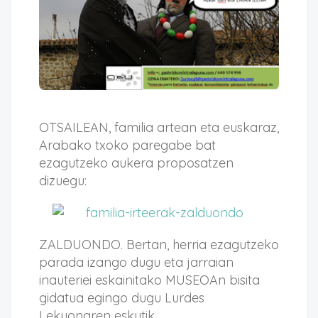
OTSAILEAN, familia artean eta euskaraz,
Arabako txoko paregabe bat
ezagutzeko aukera proposatzen
dizuegu:
ZALDUONDO. Bertan, herria ezagutzeko
parada izango dugu eta jarraian
inauteriei eskainitako MUSEOAn bisita
gidatua egingo dugu Lurdes
Lekuonaren eskutik.