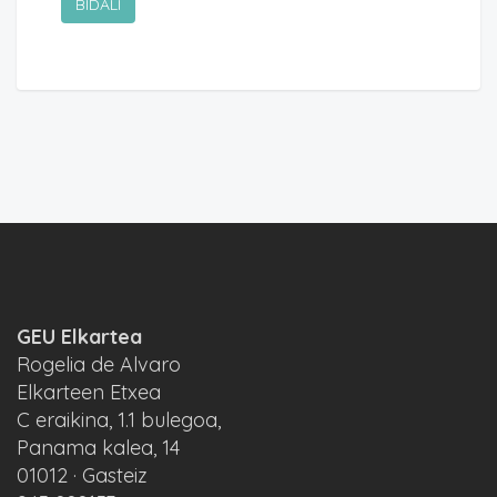
GEU Elkartea
Rogelia de Alvaro
Elkarteen Etxea
C eraikina, 1.1 bulegoa,
Panama kalea, 14
01012 · Gasteiz