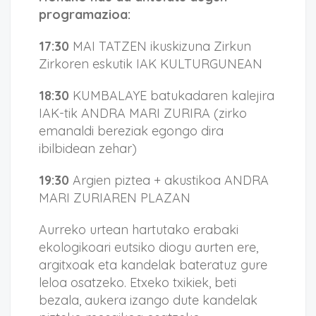
programazioa:
17:30
MAI TATZEN ikuskizuna Zirkun
Zirkoren eskutik IAK KULTURGUNEAN
18:30
KUMBALAYE batukadaren kalejira
IAK-tik ANDRA MARI ZURIRA (zirko
emanaldi bereziak egongo dira
ibilbidean zehar)
19:30
Argien piztea + akustikoa ANDRA
MARI ZURIAREN PLAZAN
Aurreko urtean hartutako erabaki
ekologikoari eutsiko diogu aurten ere,
argitxoak eta kandelak bateratuz gure
leloa osatzeko. Etxeko txikiek, beti
bezala, aukera izango dute kandelak