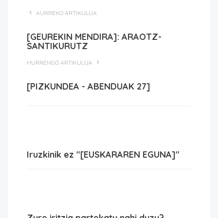
AURREKO ARTIKULUA
[GEUREKIN MENDIRA]: ARAOTZ-
SANTIKURUTZ
HURRENGO ARTIKULUA
[PIZKUNDEA - ABENDUAK 27]
Iruzkinik ez "[EUSKARAREN EGUNA]"
Zure iritzia partekatu nahi duzu?