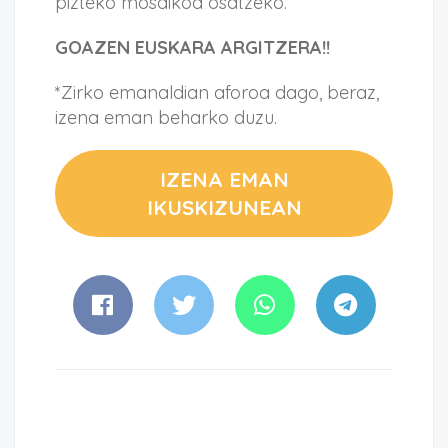
pizteko mosaikoa osatzeko.
GOAZEN EUSKARA ARGITZERA!!
*Zirko emanaldian aforoa dago, beraz,
izena eman beharko duzu.
IZENA EMAN
IKUSKIZUNEAN