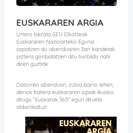
EUSKARAREN ARGIA
Urtero bezala GEU Elkarteak
Euskararen Nazioarteko Eguna
ospatzen du abenduaren 3an kandelak
piztera gonbidatzen ditu hurbildu nahi
diren guztiak.
Datorren abenduan, zubia baino lehen,
denok batera euskararen izpiak ikusiko
ditugu “Euskarak 365” egun dituela
aldarrikatuz!