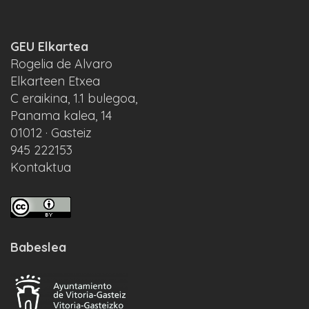
GEU Elkartea
Rogelia de Alvaro
Elkarteen Etxea
C eraikina, 1.1 bulegoa,
Panama kalea, 14
01012 · Gasteiz
945 222153
Kontaktua
Babeslea