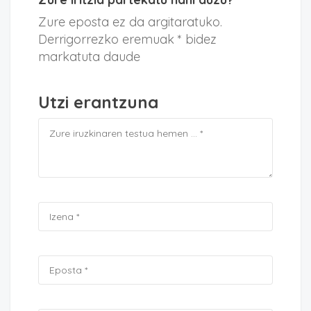
Zure eposta ez da argitaratuko.
Derrigorrezko eremuak * bidez
markatuta daude
Utzi erantzuna