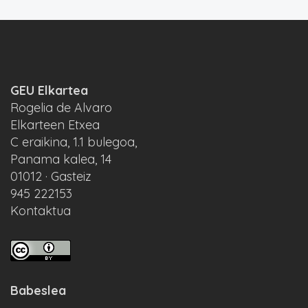
GEU Elkartea
Rogelia de Alvaro
Elkarteen Etxea
C eraikina, 1.1 bulegoa,
Panama kalea, 14
01012 · Gasteiz
945 222153
Kontaktua
Babeslea