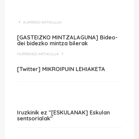
AURREKO ARTIKULUA
[GASTEIZKO MINTZALAGUNA] Bideo-
dei bidezko mintza bilerak
HURRENGO ARTIKULUA
[Twitter] MIKROIPUIN LEHIAKETA
Iruzkinik ez "[ESKULANAK] Eskulan
sentsorialak"