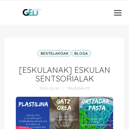
BESTELAKOAK
BLOGA
[ESKULANAK] ESKULAN
SENTSORIALAK
2020-03-24
IRUZKINIK EZ