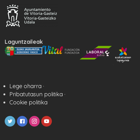
Laguntzaileak
Lege oharra ·
Pribatutasun politika ·
Cookie politika