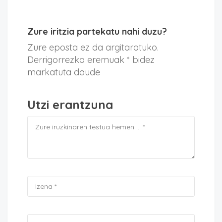
Zure iritzia partekatu nahi duzu?
Zure eposta ez da argitaratuko.
Derrigorrezko eremuak * bidez
markatuta daude
Utzi erantzuna