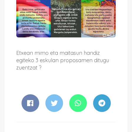
Etxean mimo eta maitasun handiz
egiteko 3 eskulan proposamen ditugu
zuentzat ?