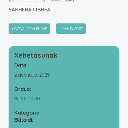
SARRERA LIBREA
+ GOOGLE CALENDAR
+ ICAL EXPORT
Xehetasunak
Data:
2 abendua, 2025
Ordua:
19:00 - 21:00
Kategoria
Ekitaldi: