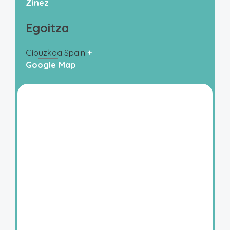
Zinez
Egoitza
Gipuzkoa
Spain
+
Google Map