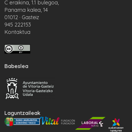
C eraikina, 1.1 bulegoa,
Panama kalea, 14
01012 · Gasteiz
945 222153
Kontaktua
Babeslea
Laguntzaileak