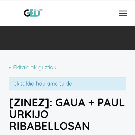
« Ekitaldiak guztiak
ekitaldia hau amaitu da.
[ZINEZ]: GAUA + PAUL
URKIJO
RIBABELLOSAN