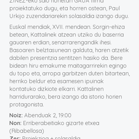
ZINEZ-eko saio honetan GAUA filma
proiektatuko dugu, eta horren ostean, Paul
Urkijo zuzendariarekin solasaldia izango dugu.
Euskal mendiak, XVII. mendean. Sorgin-ehiza
betean, Kattalinek atzean utziko du baserria
gauaren erdian, senarrarengandik ihesi.
Basoaren belztasunean galduta, haren atzetik
dabilen presentzia sentitzen hasiko da. Bere
bidean hiru emakume maitagarrirekin egingo
du topo eta, arropa garbitzen duten bitartean,
herriko beldur eta esamesen ipuinak
kontatuko dizkiote elkarri. Kattalinen
harridurarako, bera izango da istorio horien
protagonista.
Noiz:
Abenduak 2, 19:00
Non:
Erriberabeitiako gizarte etxea
(Ribabellosa)
Zer:
Proiekzioa + solasaldia