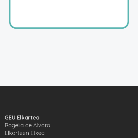
GEU Elkartea
Rogelia de Alvaro
Elkarteen Etxea