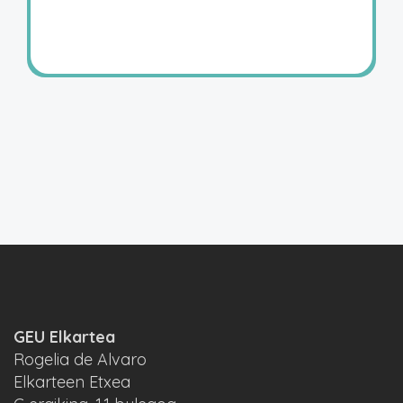
GEU Elkartea
Rogelia de Alvaro
Elkarteen Etxea