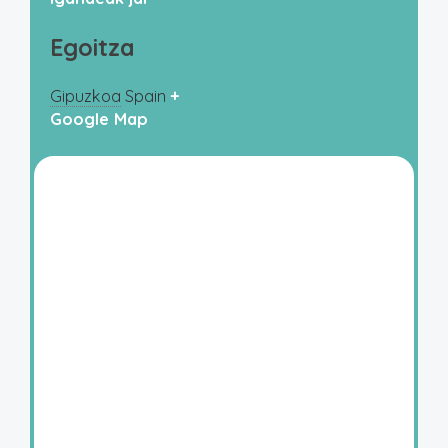
Egoitza
Gipuzkoa
Spain
+
Google Map