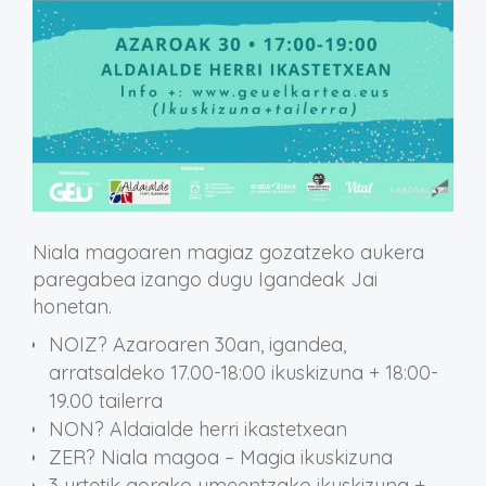
Niala magoaren magiaz gozatzeko aukera
paregabea izango dugu Igandeak Jai
honetan.
NOIZ? Azaroaren 30an, igandea,
arratsaldeko 17.00-18:00 ikuskizuna + 18:00-
19.00 tailerra
NON? Aldaialde herri ikastetxean
ZER? Niala magoa – Magia ikuskizuna
3 urtetik gorako umeentzako ikuskizuna +