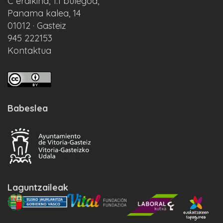
C eraikina, 1.1 bulegoa,
Panama kalea, 14
01012 · Gasteiz
945 222153
Kontaktua
Babeslea
Laguntzaileak