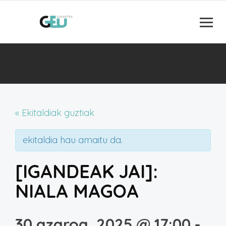
« Ekitaldiak guztiak
ekitaldia hau amaitu da.
[IGANDEAK JAI]:
NIALA MAGOA
30 azaroa, 2025 @ 17:00
-