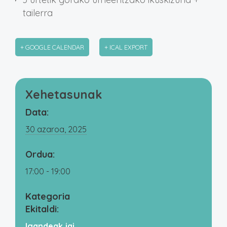
tailerra
+ GOOGLE CALENDAR
+ ICAL EXPORT
Xehetasunak
Data:
30 azaroa, 2025
Ordua:
17:00 - 19:00
Kategoria
Ekitaldi:
Igandeak jai