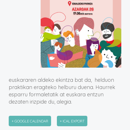
euskararen aldeko ekintza bat da, helduon
praktikan eragiteko helburu duena. Haurrek
esparru formaletatik at euskara entzun
dezaten irizpide du, alegia.
+ GOOGLE CALENDAR
+ ICAL EXPORT