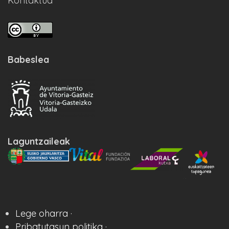
Kontaktua
Babeslea
Laguntzaileak
Lege oharra ·
Pribatutasun politika ·