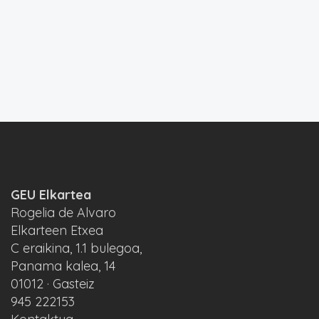
GEU Elkartea
Rogelia de Alvaro
Elkarteen Etxea
C eraikina, 1.1 bulegoa,
Panama kalea, 14
01012 · Gasteiz
945 222153