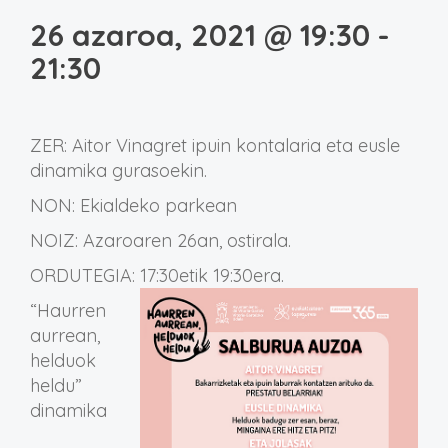
26 azaroa, 2021 @ 19:30
-
21:30
ZER: Aitor Vinagret ipuin kontalaria eta eusle
dinamika gurasoekin.
NON: Ekialdeko parkean
NOIZ: Azaroaren 26an, ostirala.
ORDUTEGIA: 17:30etik 19:30era.
“Haurren
aurrean,
helduok
heldu”
dinamika