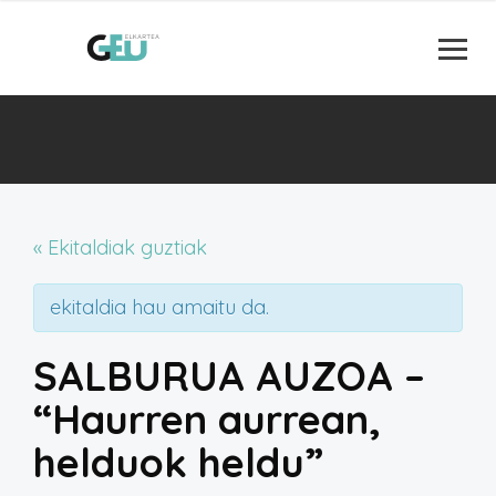
« Ekitaldiak guztiak
ekitaldia hau amaitu da.
SALBURUA AUZOA –
“Haurren aurrean,
helduok heldu”