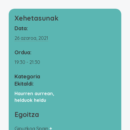
Xehetasunak
Data:
26 azaroa, 2021
Ordua:
19:30 - 21:30
Kategoria
Ekitaldi:
Haurren aurrean,
helduok heldu
Egoitza
Gipuzkoa
Spain
+