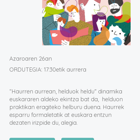
Azaroaren 26an
ORDUTEGIA: 17:30etik aurrera
“Haurren aurrean, helduok heldu” dinamika
euskararen aldeko ekintza bat da, helduon
praktikan eragiteko helburu duena. Haurrek
esparru formaletatik at euskara entzun
dezaten irizpide du, alegia.