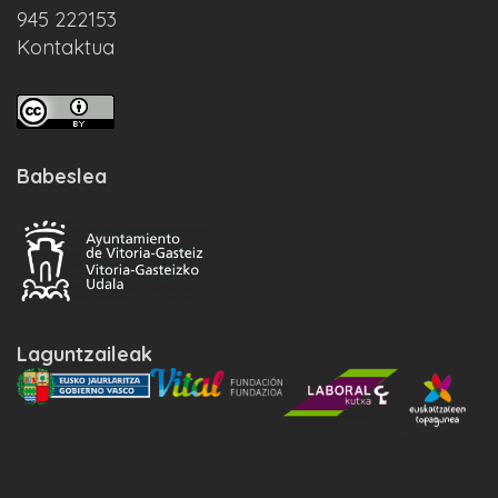
945 222153
Kontaktua
Babeslea
Laguntzaileak