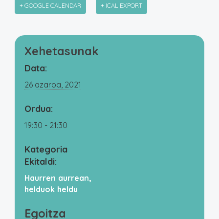
+ GOOGLE CALENDAR
+ ICAL EXPORT
Xehetasunak
Data:
26 azaroa, 2021
Ordua:
19:30 - 21:30
Kategoria
Ekitaldi:
Haurren aurrean,
helduok heldu
Egoitza