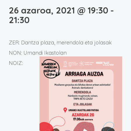
26 azaroa, 2021 @ 19:30
-
21:30
ZER: Dantza plaza, merendola eta jolasak
NON: Umandi Ikastolan
NOIZ: