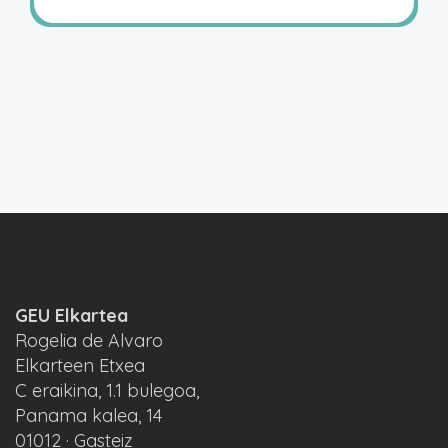
GEU Elkartea
Rogelia de Alvaro
Elkarteen Etxea
C eraikina, 1.1 bulegoa,
Panama kalea, 14
01012 · Gasteiz