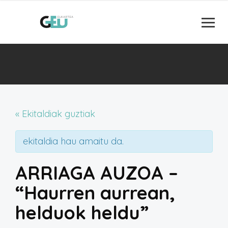
« Ekitaldiak guztiak
ekitaldia hau amaitu da.
ARRIAGA AUZOA –
“Haurren aurrean,
helduok heldu”