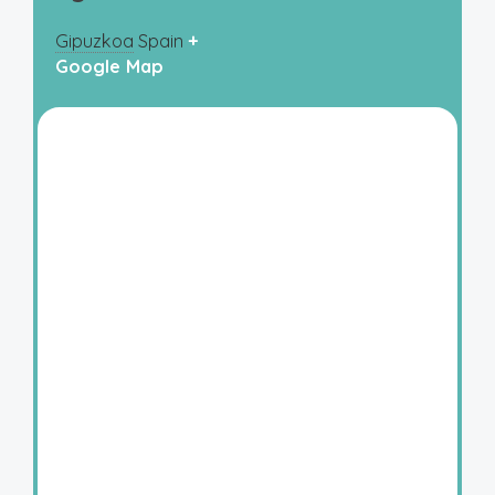
Gipuzkoa
Spain
+
Google Map