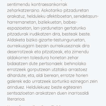
sentimendu kontraesankorrak
zeharkatzeraino. Askotariko pitzaduretan
arakatuz, helduleku afektiboetan, senidetasun-
harremanetan, bizilekuetan, babes-
espazioetan, lan-jardunetan gertaturiko
pitzadurak irudikatzen dira, besteak beste.
Aldaketa biziko gizarte-testuinguruetan,
aurreikusgarri bezain aurreikusezinak dira
deserrotzeak eta pitzatzeak, eta zimendu
aldakorren tolesdura horietan zehar
bidaiatzen dute pertsonaiek: behinolako
errotzeek gorputzean utzitako arrastoez
dihardute, eta, aldi berean, errotze horien
galerek edo urratzeek sorturiko ezinegon zein
arinduez. Heldulekuez beste egitearen
sentsazioetan arakatzen duen inarrosaldi
literarioa.