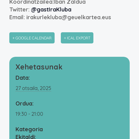
Koordinatzailea:Iban Zaldua
Twitter:
@gastIraKluba
Email: irakurlekluba@geuelkartea.eus
+ GOOGLE CALENDAR
+ ICAL EXPORT
Xehetasunak
Data:
27 otsaila, 2025
Ordua:
19:30 - 21:00
Kategoria
Ekitaldi: