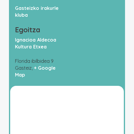
Gasteizko irakurle
kluba
Egoitza
Ignacioa Aldecoa
Kultura Etxea
Florida ibilbidea 9
Gasteiz
,
+ Google
Map