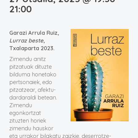
21:00
Garazi Arrula Ruiz,
Lurraz beste
,
Txalaparta 2023.
Zimendu anitz
pitzatuak dituzte
bilduma honetako
pertsonaiek, edo
pitzatzear, afektu-
dardaraldi betean.
Zimendu
egonkortzat
zituzten horiek
zimendu hauskor
eta urrakor bilakatu zaizkie, deserrotze-