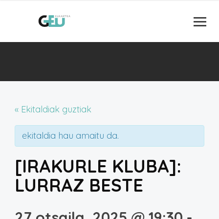
« Ekitaldiak guztiak
ekitaldia hau amaitu da.
[IRAKURLE KLUBA]:
LURRAZ BESTE
27 otsaila, 2025 @ 19:30
-