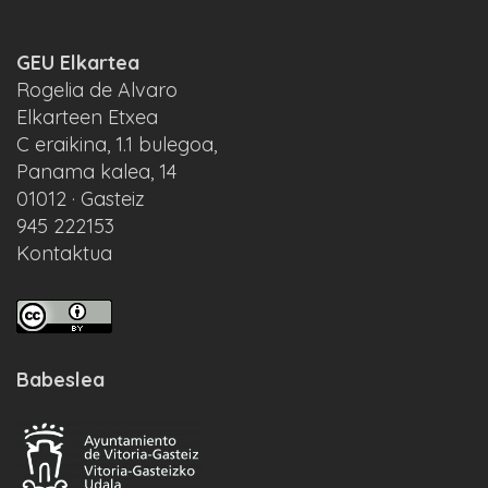
GEU Elkartea
Rogelia de Alvaro
Elkarteen Etxea
C eraikina, 1.1 bulegoa,
Panama kalea, 14
01012 · Gasteiz
945 222153
Kontaktua
Babeslea