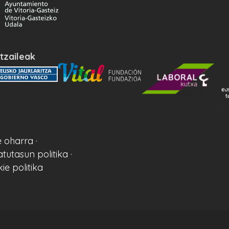
tzaileak
 oharra ·
atutasun politika ·
ie politika