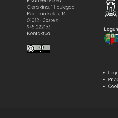
Elkarteen Etxea
C eraikina, 1.1 bulegoa,
Panama kalea, 14
01012 · Gasteiz
945 222153
Lagun
Kontaktua
Lege
Prib
Cook