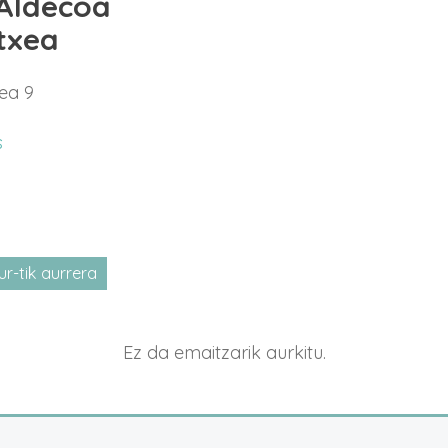
 Aldecoa
txea
dea 9
s
r-tik aurrera
tatu
a
Ez da emaitzarik aurkitu.