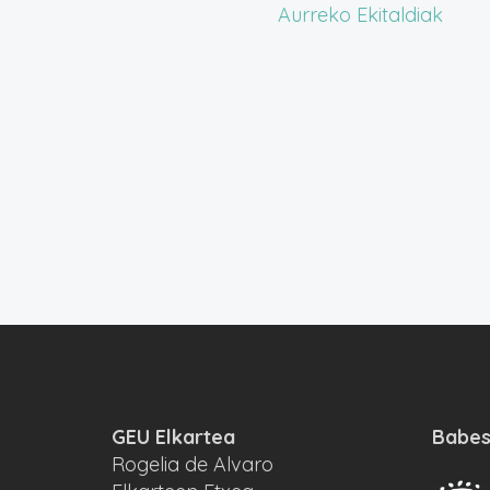
Aurreko
Ekitaldiak
GEU Elkartea
Babes
Rogelia de Alvaro