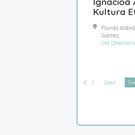
Ignacioa
Kultura E
Florida ibilbi
Gasteiz
,
Get Direction
Gaur
Gau
Hau
dat