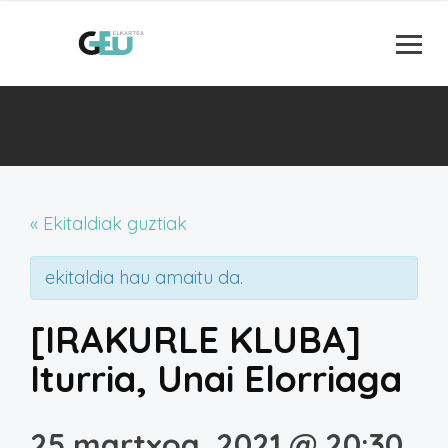
« Ekitaldiak guztiak
ekitaldia hau amaitu da.
[IRAKURLE KLUBA]
Iturria, Unai Elorriaga
25 martxoa, 2021 @ 20:30