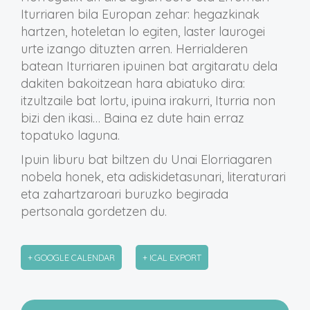
Iturriaren bila Europan zehar: hegazkinak
hartzen, hoteletan lo egiten, laster laurogei
urte izango dituzten arren. Herrialderen
batean Iturriaren ipuinen bat argitaratu dela
dakiten bakoitzean hara abiatuko dira:
itzultzaile bat lortu, ipuina irakurri, Iturria non
bizi den ikasi… Baina ez dute hain erraz
topatuko laguna.
Ipuin liburu bat biltzen du Unai Elorriagaren
nobela honek, eta adiskidetasunari, literaturari
eta zahartzaroari buruzko begirada
pertsonala gordetzen du.
+ GOOGLE CALENDAR
+ ICAL EXPORT