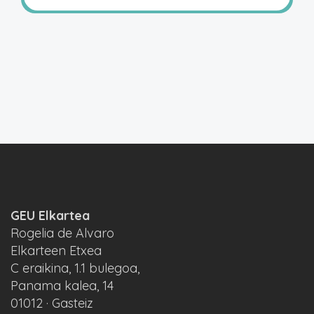
GEU Elkartea
Rogelia de Alvaro
Elkarteen Etxea
C eraikina, 1.1 bulegoa,
Panama kalea, 14
01012 · Gasteiz