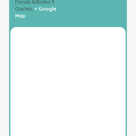
Florida ibilbidea 9
Gasteiz
,
+ Google
Map