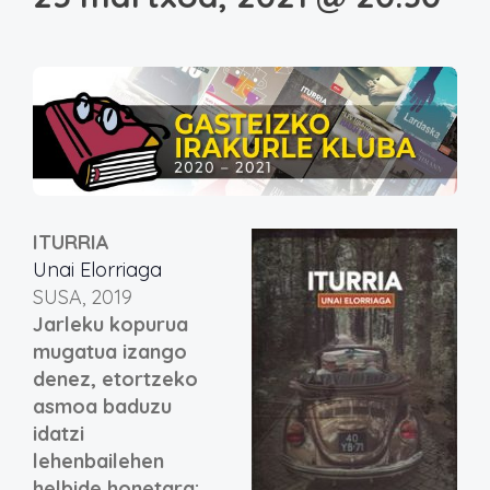
ITURRIA
Unai Elorriaga
SUSA, 2019
Jarleku kopurua
mugatua izango
denez, etortzeko
asmoa baduzu
idatzi
lehenbailehen
helbide honetara: