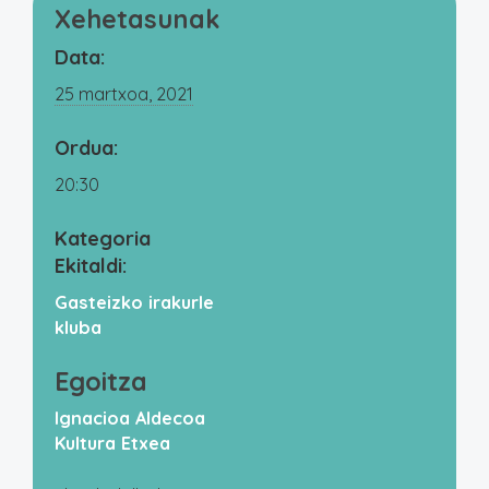
Xehetasunak
Data:
25 martxoa, 2021
Ordua:
20:30
Kategoria
Ekitaldi:
Gasteizko irakurle
kluba
Egoitza
Ignacioa Aldecoa
Kultura Etxea