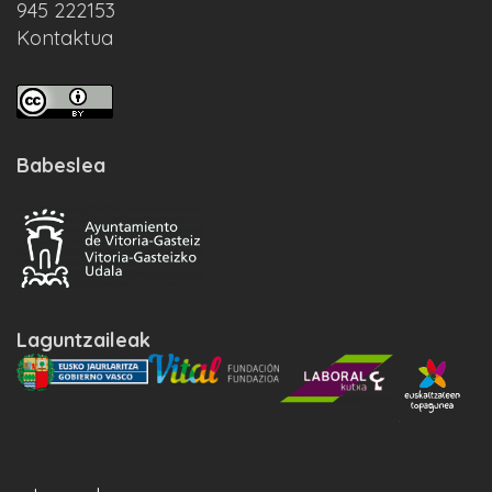
945 222153
Kontaktua
Babeslea
Laguntzaileak