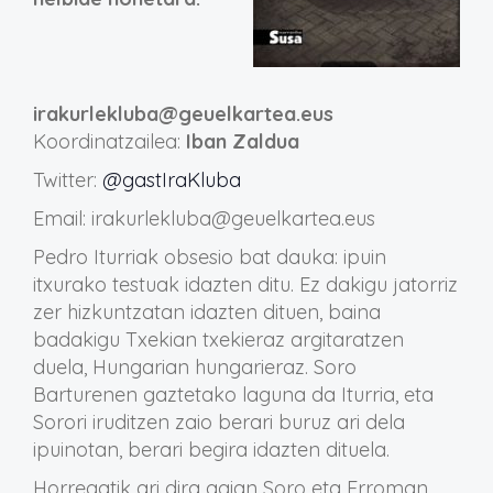
irakurlekluba@geuelkartea.eus
Koordinatzailea:
Iban Zaldua
Twitter:
@gastIraKluba
Email: irakurlekluba@geuelkartea.eus
Pedro Iturriak obsesio bat dauka: ipuin
itxurako testuak idazten ditu. Ez dakigu jatorriz
zer hizkuntzatan idazten dituen, baina
badakigu Txekian txekieraz argitaratzen
duela, Hungarian hungarieraz. Soro
Barturenen gaztetako laguna da Iturria, eta
Sorori iruditzen zaio berari buruz ari dela
ipuinotan, berari begira idazten dituela.
Horregatik ari dira agian Soro eta Erroman