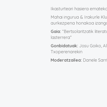
Ikasturteari hasiera ematek
Mahai ingurua & Irakurle K
aurkezpena honakoa izango
Gaia:
“Bertsolaritzatik literat
lasterrera”
Gonbidatuak:
Josu Goiko, A
Txoperenarekin
Moderatzailea:
Danele Sarr