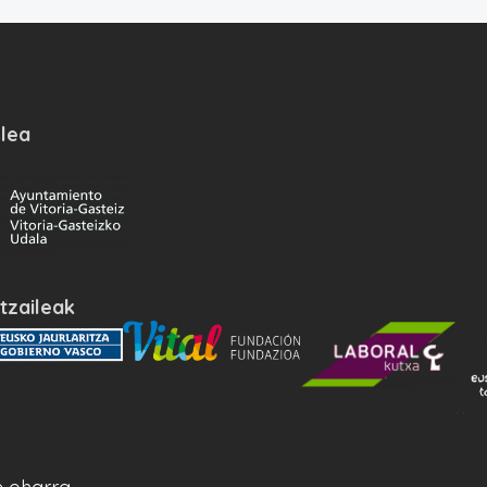
lea
tzaileak