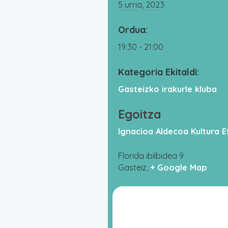
5 urria, 2023
Ordua:
19:30 - 21:00
Kategoria Ekitaldi:
Gasteizko irakurle kluba
Egoitza
Ignacioa Aldecoa Kultura E
Florida ibilbidea 9
Gasteiz
,
+ Google Map