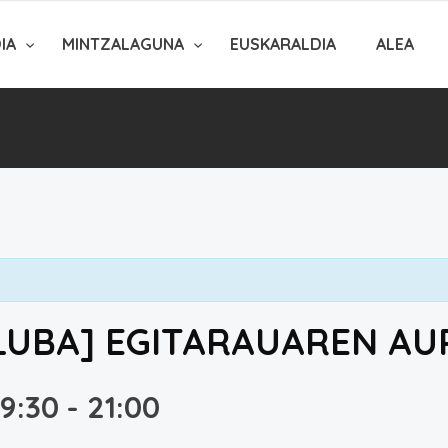
DIA
MINTZALAGUNA
EUSKARALDIA
ALEA
KLUBA] EGITARAUAREN A
19:30
-
21:00