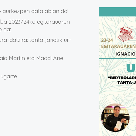
o aurkezpen data abian da!
luba 2023/24ko egitarauaren
 da:
ura idatzira: tanta-jariotik ur-
laia Martin eta Maddi Ane
iugarte