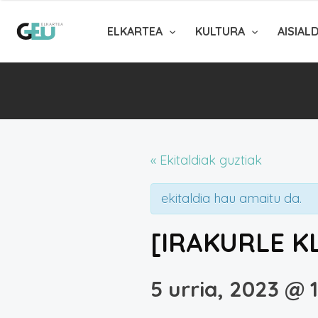
ELKARTEA
KULTURA
AISIAL
« Ekitaldiak guztiak
ekitaldia hau amaitu da.
[IRAKURLE 
5 urria, 2023 @ 