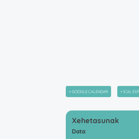
+ GOOGLE CALENDAR
+ ICAL EX
Xehetasunak
Data: