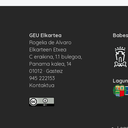
GEU Elkartea
Babes
Rogelia de Alvaro
Elkarteen Etxea
C eraikina, 1.1 bulegoa,
Panama kalea, 14
01012 · Gasteiz
945 222153
Lagun
Kontaktua