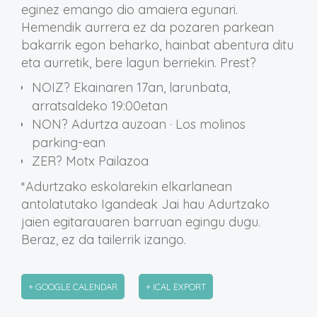
eginez emango dio amaiera egunari.
Hemendik aurrera ez da pozaren parkean
bakarrik egon beharko, hainbat abentura ditu
eta aurretik, bere lagun berriekin. Prest?
NOIZ? Ekainaren 17an, larunbata,
arratsaldeko 19:00etan
NON? Adurtza auzoan · Los molinos
parking-ean
ZER? Motx Pailazoa
*Adurtzako eskolarekin elkarlanean
antolatutako Igandeak Jai hau Adurtzako
jaien egitarauaren barruan egingu dugu.
Beraz, ez da tailerrik izango.
+ GOOGLE CALENDAR
+ ICAL EXPORT