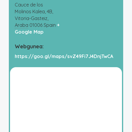
Cauce de los
Molinos Kalea, 4B,
Vitoria-Gasteiz
,
Araba
01006
Spain
+
Google Map
Webgunea:
https://goo.gl/maps/svZ49Fi7J4DnjTwCA