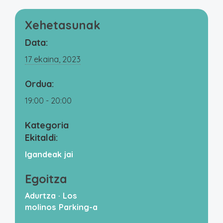
Xehetasunak
Data:
17 ekaina, 2023
Ordua:
19:00 - 20:00
Kategoria
Ekitaldi:
Igandeak jai
Egoitza
Adurtza · Los
molinos Parking-a