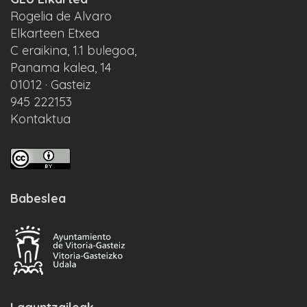
Rogelia de Alvaro
Elkarteen Etxea
C eraikina, 1.1 bulegoa,
Panama kalea, 14
01012 · Gasteiz
945 222153
Kontaktua
Babeslea