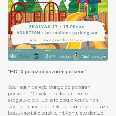
“MOTX pailazoa pozaren parkean
”
Gaur egun berezia izango da pozaren
parkean… Motxek, bere lagun berriak
ezagutuko ditu. Jai erraldoia prestatu nahi
izango du hau ospatzeko, baina tartean arazo
batzuk sortuko zaizkio. Irri, kantu eta dantza