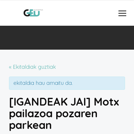
« Ekitaldiak guztiak
ekitaldia hau amaitu da.
[IGANDEAK JAI] Motx
pailazoa pozaren
parkean