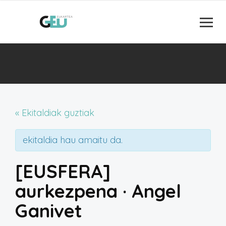
« Ekitaldiak guztiak
ekitaldia hau amaitu da.
[EUSFERA]
aurkezpena · Angel
Ganivet