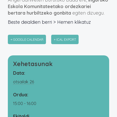
Eskola Komunitateetako ordezkariei
bertara hurbiltzeko gonbita
egiten dizuegu.
Beste deialdien berri > Hemen klikatuz
+ GOOGLE CALENDAR
+ ICAL EXPORT
Xehetasunak
Data:
otsailak 26
Ordua:
15:00 - 16:00
Ekitaldi