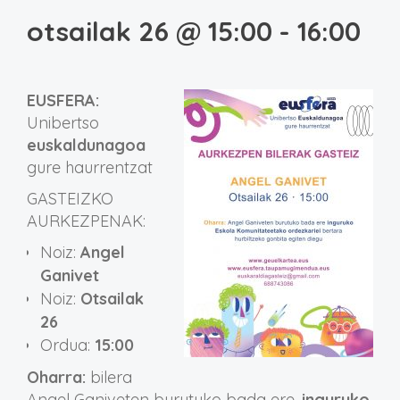
otsailak 26 @ 15:00
-
16:00
EUSFERA:
Unibertso
euskaldunagoa
gure haurrentzat
GASTEIZKO
AURKEZPENAK:
Noiz:
Angel
Ganivet
Noiz:
Otsailak
26
Ordua:
15:00
Oharra:
bilera
Angel Ganiveten
burutuko bada ere,
inguruko