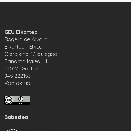
GEU Elkartea
Rogelia de Alvaro
Elkarteen Etxea
C eraikina, 1.1 bulegoa,
Panama kalea, 14
01012 · Gasteiz
945 222153
Kontaktua
Babeslea