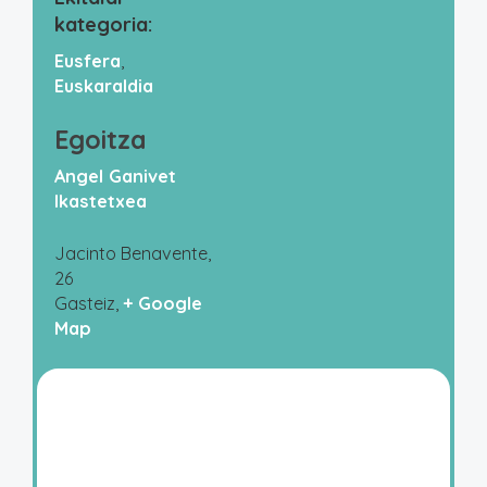
kategoria:
Eusfera
,
Euskaraldia
Egoitza
Angel Ganivet
Ikastetxea
Jacinto Benavente,
26
Gasteiz
,
+ Google
Map