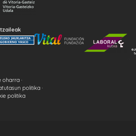
tzaileak
 oharra ·
atutasun politika ·
ie politika