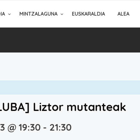
DIA
MINTZALAGUNA
EUSKARALDIA
ALEA
UBA] Liztor mutanteak
3 @ 19:30
-
21:30