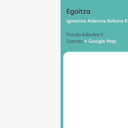
Egoitza
Ignacioa Aldecoa Kultura E
Florida ibilbidea 9
Gasteiz
,
+ Google Map