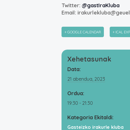
Twitter:
@gastIraKluba
Email: irakurlekluba@geue
+ GOOGLE CALENDAR
+ ICAL EX
Xehetasunak
Data:
21 abendua, 2023
Ordua:
19:30 - 21:30
Kategoria Ekitaldi:
Gasteizko irakurle kluba