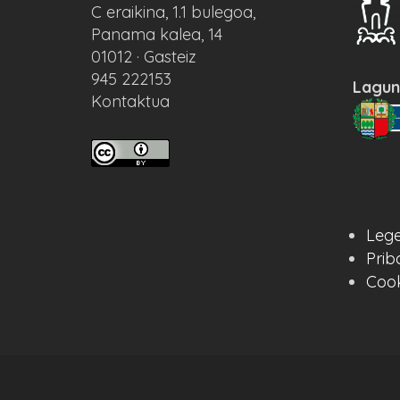
C eraikina, 1.1 bulegoa,
Panama kalea, 14
01012 · Gasteiz
945 222153
Lagun
Kontaktua
Lege
Prib
Cook