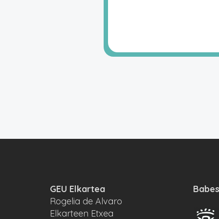
GEU Elkartea
Babes
Rogelia de Alvaro
Elkarteen Etxea