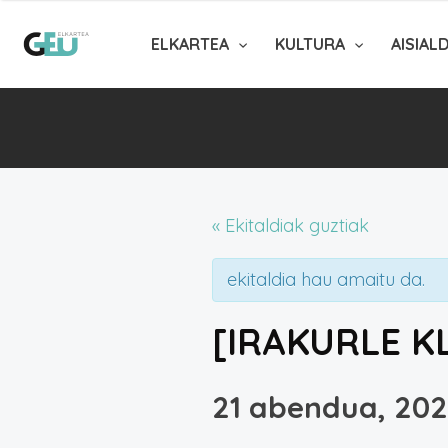
ELKARTEA
KULTURA
AISIAL
« Ekitaldiak guztiak
ekitaldia hau amaitu da.
[IRAKURLE KL
21 abendua, 202