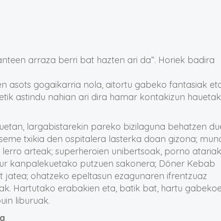
anteen arraza berri bat hazten ari da”. Horiek badira
n asots gogaikarria nola, aitortu gabeko fantasiak et
etik astindu nahian ari dira hamar kontakizun haueta
duetan, largabistarekin pareko bizilaguna behatzen d
 seme txikia den ospitalera lasterka doan gizona; mun
a lerro arteak; superheroien unibertsoak, porno ataria
haur kanpalekuetako putzuen sakonera; Döner Kebab
 jatea; ohatzeko epeltasun ezagunaren ifrentzuaz
ak. Hartutako erabakien eta, batik bat, hartu gabeko
uin liburuak.
ua