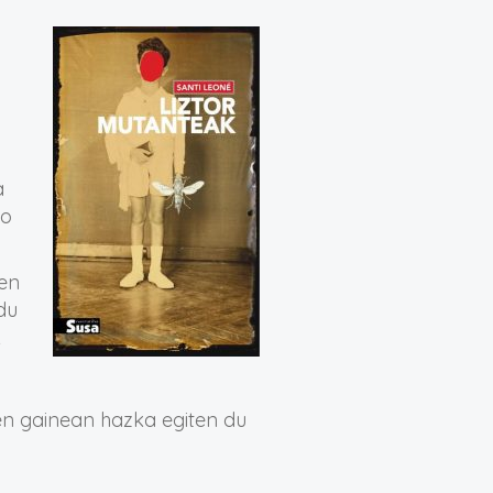
a
ko
uen
du
k
en gainean hazka egiten du