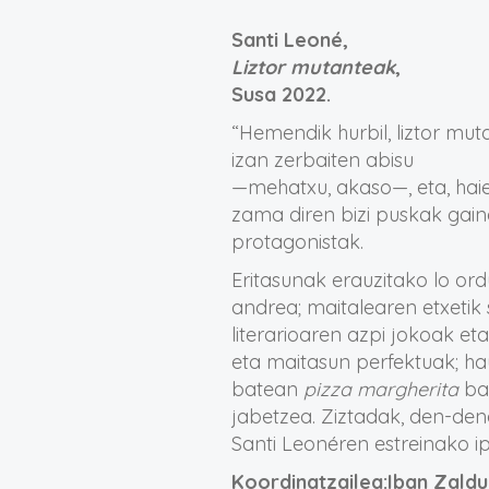
Santi Leoné,
Liztor mutanteak
,
Susa 2022.
“Hemendik hurbil, liztor mut
izan zerbaiten abisu
—mehatxu, akaso—, eta, haie
zama diren bizi puskak gain
protagonistak.
Eritasunak erauzitako lo or
andrea; maitalearen etxetik
literarioaren azpi jokoak et
eta maitasun perfektuak; 
batean
pizza margherita
bat
jabetzea. Ziztadak, den-den
Santi Leonéren estreinako ip
Koordinatzailea:Iban Zald