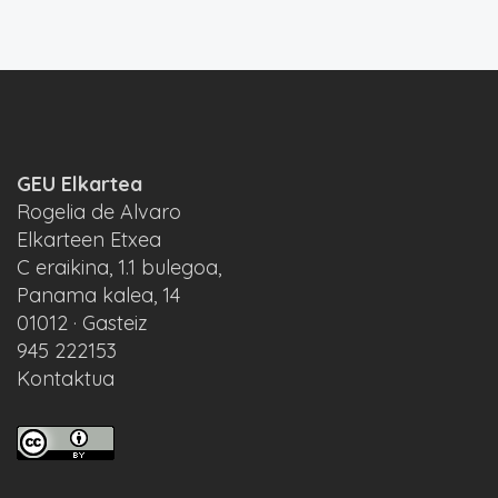
GEU Elkartea
Rogelia de Alvaro
Elkarteen Etxea
C eraikina, 1.1 bulegoa,
Panama kalea, 14
01012 · Gasteiz
945 222153
Kontaktua