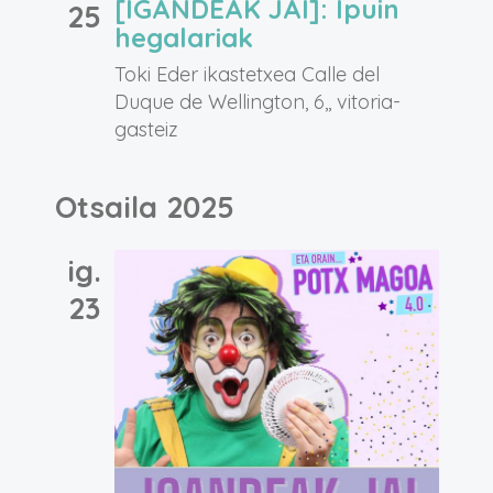
[IGANDEAK JAI]: Ipuin
25
hegalariak
Toki Eder ikastetxea
Calle del
Duque de Wellington, 6,, vitoria-
gasteiz
Otsaila 2025
ig.
23