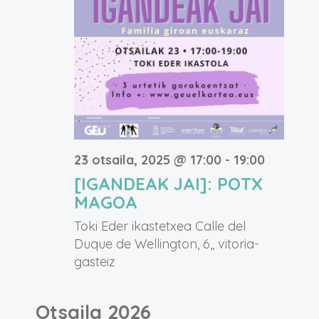
23 otsaila, 2025 @ 17:00
-
19:00
[IGANDEAK JAI]: POTX
MAGOA
Toki Eder ikastetxea
Calle del
Duque de Wellington, 6,, vitoria-
gasteiz
Otsaila 2026