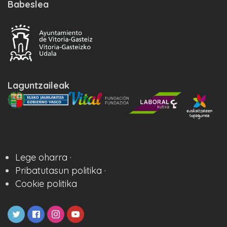
Babeslea
Laguntzaileak
Lege oharra ·
Pribatutasun politika ·
Cookie politika