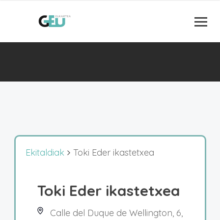
Ekitaldiak
Toki Eder ikastetxea
Toki Eder ikastetxea
Calle del Duque de Wellington, 6,