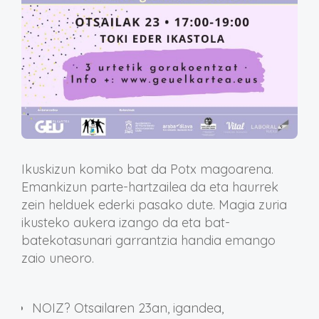
Ikuskizun komiko bat da Potx magoarena.
Emankizun parte-hartzailea da eta haurrek
zein helduek ederki pasako dute. Magia zuria
ikusteko aukera izango da eta bat-
batekotasunari garrantzia handia emango
zaio uneoro.
NOIZ? Otsailaren 23an, igandea,