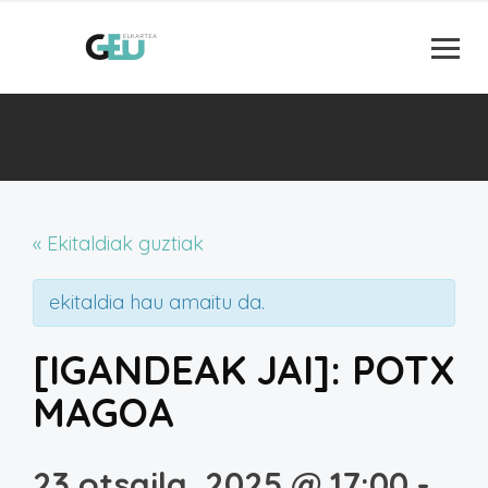
« Ekitaldiak guztiak
ekitaldia hau amaitu da.
[IGANDEAK JAI]: POTX
MAGOA
23 otsaila, 2025 @ 17:00
-