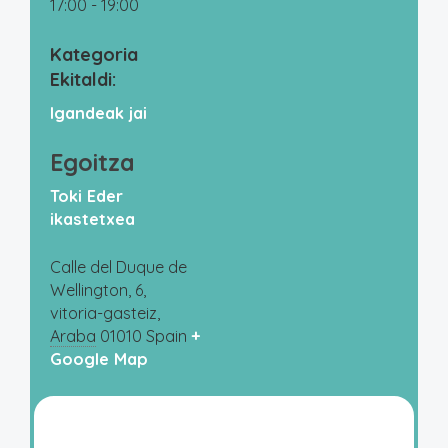
17:00 - 19:00
Kategoria
Ekitaldi:
Igandeak jai
Egoitza
Toki Eder
ikastetxea
Calle del Duque de
Wellington, 6,
vitoria-gasteiz
,
Araba
01010
Spain
+
Google Map