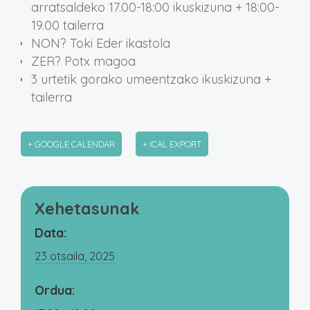
arratsaldeko 17.00-18:00 ikuskizuna + 18:00-
19.00 tailerra
NON? Toki Eder ikastola
ZER? Potx magoa
3 urtetik gorako umeentzako ikuskizuna +
tailerra
+ GOOGLE CALENDAR
+ ICAL EXPORT
Xehetasunak
Data:
23 otsaila, 2025
Ordua: