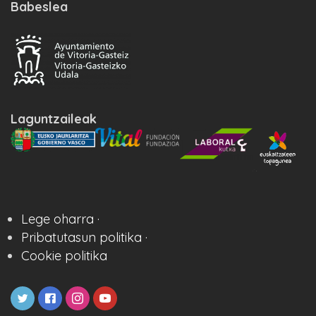
Babeslea
Laguntzaileak
Lege oharra ·
Pribatutasun politika ·
Cookie politika