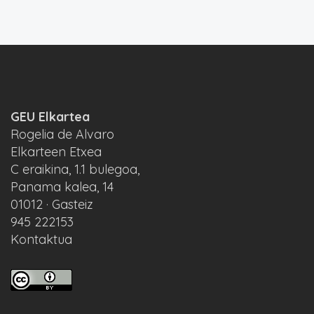
GEU Elkartea
Rogelia de Alvaro
Elkarteen Etxea
C eraikina, 1.1 bulegoa,
Panama kalea, 14
01012 · Gasteiz
945 222153
Kontaktua