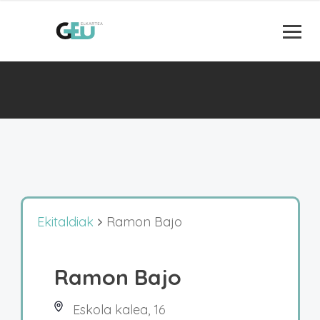
Ekitaldiak
Ramon Bajo
Ramon Bajo
Eskola kalea, 16