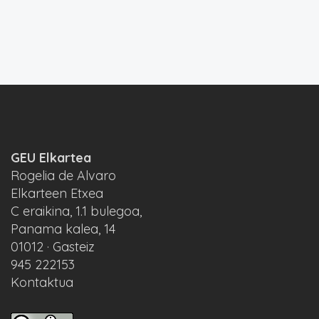
GEU Elkartea
Rogelia de Alvaro
Elkarteen Etxea
C eraikina, 1.1 bulegoa,
Panama kalea, 14
01012 · Gasteiz
945 222153
Kontaktua