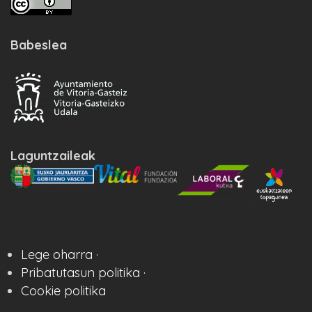
Babeslea
Laguntzaileak
Lege oharra ·
Pribatutasun politika ·
Cookie politika