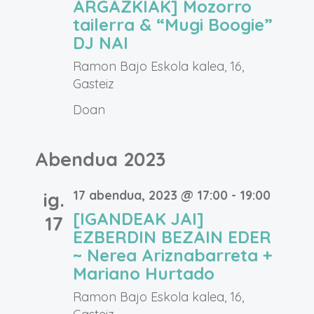
ARGAZKIAK] Mozorro
tailerra & “Mugi Boogie”
DJ NAI
Ramon Bajo
Eskola kalea, 16,
Gasteiz
Doan
Abendua 2023
17 abendua, 2023 @ 17:00
-
19:00
ig.
[IGANDEAK JAI]
17
EZBERDIN BEZAIN EDER
~ Nerea Ariznabarreta +
Mariano Hurtado
Ramon Bajo
Eskola kalea, 16,