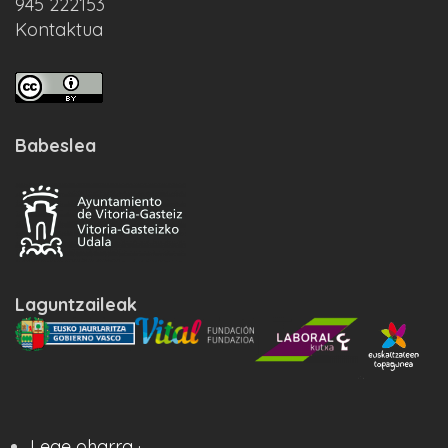
945 222153
Kontaktua
Babeslea
Laguntzaileak
Lege oharra ·