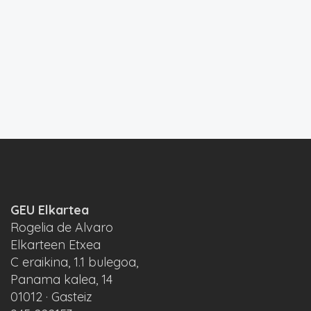
GEU Elkartea
Rogelia de Alvaro
Elkarteen Etxea
C eraikina, 1.1 bulegoa,
Panama kalea, 14
01012 · Gasteiz