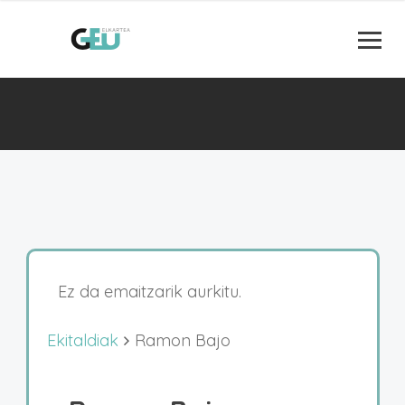
Ez da emaitzarik aurkitu.
Ekitaldiak
Ramon Bajo