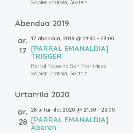
Xabier kantoia, Gasteiz
Abendua 2019
17 abendua, 2019 @ 21:30
-
23:00
ar.
[PARRAL EMANALDIA]
17
TRIGGER
Parral Taberna
San Frantzisko
Xabier kantoia, Gasteiz
Urtarrila 2020
28 urtarrila, 2020 @ 21:30
-
23:00
ar.
[PARRAL EMANALDIA]
28
Abereh