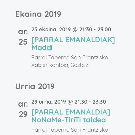
Ekaina 2019
25 ekaina, 2019 @ 21:30
-
23:00
ar.
[PARRAL EMANALDIAK]
25
Maddi
Parral Taberna
San Frantzisko
Xabier kantoia, Gasteiz
Urria 2019
29 urria, 2019 @ 21:30
-
23:30
ar.
[PARRAL EMANALDIA]
29
NoNaMe-TiriTi taldea
Parral Taberna
San Frantzisko