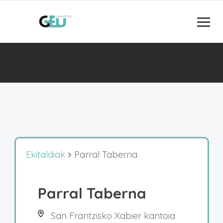
Ekitaldiak
Parral Taberna
Parral Taberna
San Frantzisko Xabier kantoia