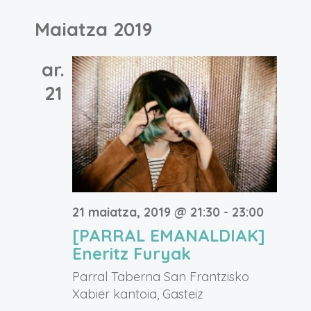
Maiatza 2019
ar.
21
21 maiatza, 2019 @ 21:30
-
23:00
[PARRAL EMANALDIAK]
Eneritz Furyak
Parral Taberna
San Frantzisko
Xabier kantoia, Gasteiz