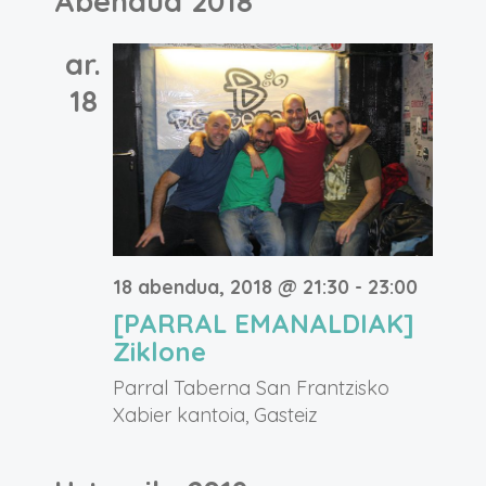
Abendua 2018
ar.
18
18 abendua, 2018 @ 21:30
-
23:00
[PARRAL EMANALDIAK]
Ziklone
Parral Taberna
San Frantzisko
Xabier kantoia, Gasteiz