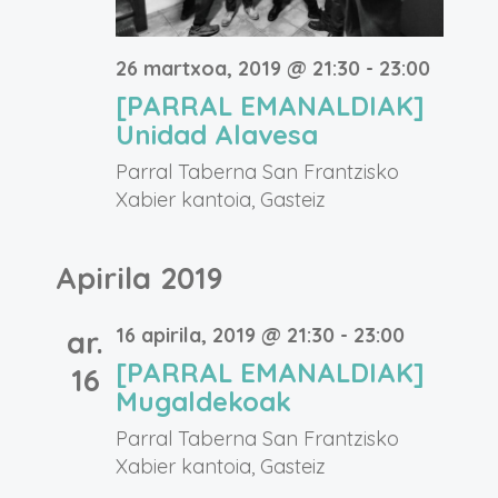
26 martxoa, 2019 @ 21:30
-
23:00
[PARRAL EMANALDIAK]
Unidad Alavesa
Parral Taberna
San Frantzisko
Xabier kantoia, Gasteiz
Apirila 2019
16 apirila, 2019 @ 21:30
-
23:00
ar.
[PARRAL EMANALDIAK]
16
Mugaldekoak
Parral Taberna
San Frantzisko
Xabier kantoia, Gasteiz