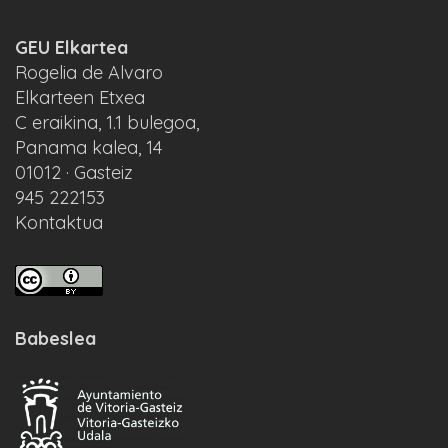
GEU Elkartea
Rogelia de Alvaro
Elkarteen Etxea
C eraikina, 1.1 bulegoa,
Panama kalea, 14
01012 · Gasteiz
945 222153
Kontaktua
Babeslea