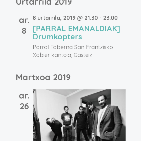
Urtarrila 2019
8 urtarrila, 2019 @ 21:30
-
23:00
ar.
[PARRAL EMANALDIAK]
8
Drumkopters
Parral Taberna
San Frantzisko
Xabier kantoia, Gasteiz
Martxoa 2019
ar.
26