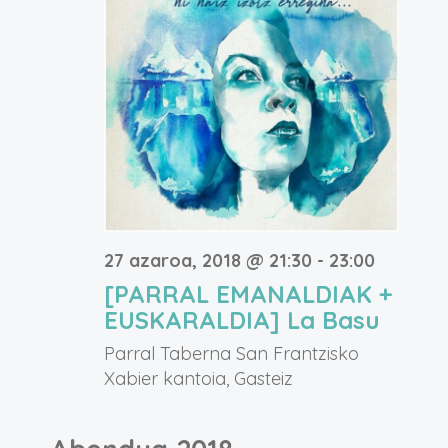
27 azaroa, 2018 @ 21:30
-
23:00
[PARRAL EMANALDIAK +
EUSKARALDIA] La Basu
Parral Taberna
San Frantzisko
Xabier kantoia, Gasteiz