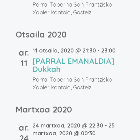
Parral Taberna
San Frantzisko
Xabier kantoia, Gasteiz
Otsaila 2020
11 otsaila, 2020 @ 21:30
-
23:00
ar.
[PARRAL EMANALDIA]
11
Dukkah
Parral Taberna
San Frantzisko
Xabier kantoia, Gasteiz
Martxoa 2020
24 martxoa, 2020 @ 22:30
-
25
ar.
martxoa, 2020 @ 00:30
24