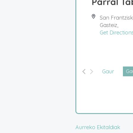
Parral T
San Frantzisk
Gasteiz
,
Get Direction
Gaur
Gau
Hau
dat
Aurreko
Ekitaldiak