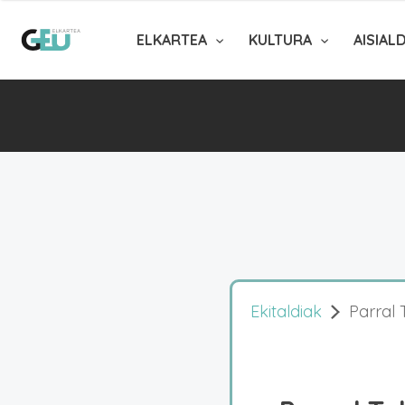
ELKARTEA
KULTURA
AISIAL
Ekitaldiak
Parral