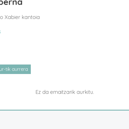
aberna
o Xabier kantoia
s
r-tik aurrera
tatu
a
Ez da emaitzarik aurkitu.