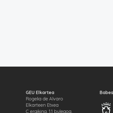
GEU Elkartea
Babes
Rogelia de Alvaro
Elkarteen Etxea
C eraikina, 1.1 bulegoa,