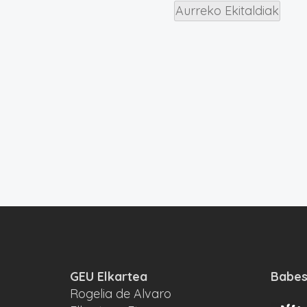
Aurreko
Ekitaldiak
GEU Elkartea
Babes
Rogelia de Alvaro