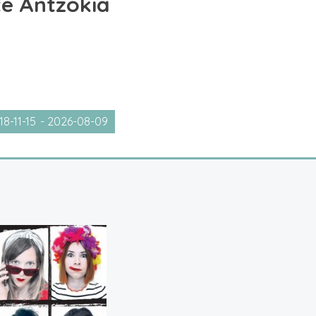
ite Antzokia
18-11-15
 - 
2026-08-09
tatu
a