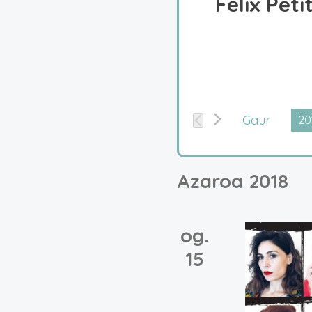
Félix Pet
Gaur
20
Hau
dat
Azaroa 2018
og.
15