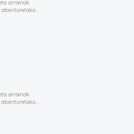
eta arrainak
 abenturetako...
eta arrainak
 abenturetako...