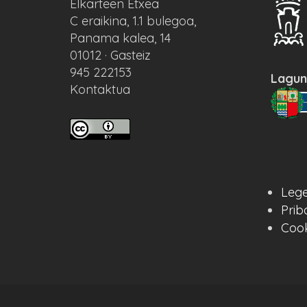
Elkarteen Etxea
C eraikina, 1.1 bulegoa,
Panama kalea, 14
01012 · Gasteiz
945 222153
Lagun
Kontaktua
Lege
Prib
Cook