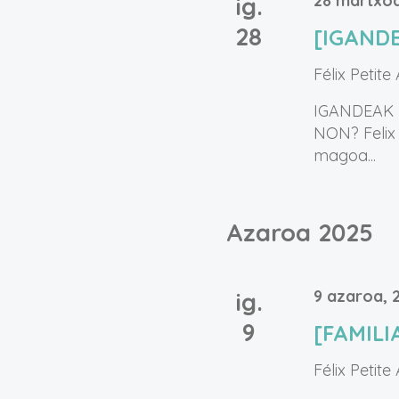
28 martxoa
ig.
28
[IGANDE
Félix Petite
IGANDEAK J
NON? Felix 
magoa...
Azaroa 2025
9 azaroa, 
ig.
9
[FAMILI
Félix Petite