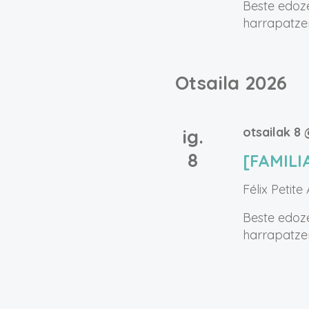
Beste edoze
harrapatzen
Otsaila 2026
otsailak 8 
ig.
8
[FAMILI
Félix Petite
Beste edoze
harrapatzen