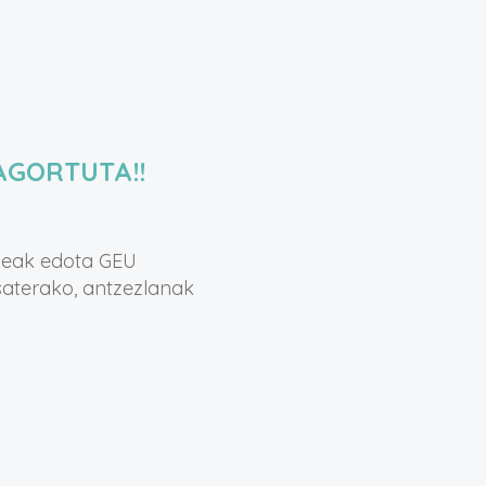
AGORTUTA!!
zeak edota GEU
esaterako, antzezlanak