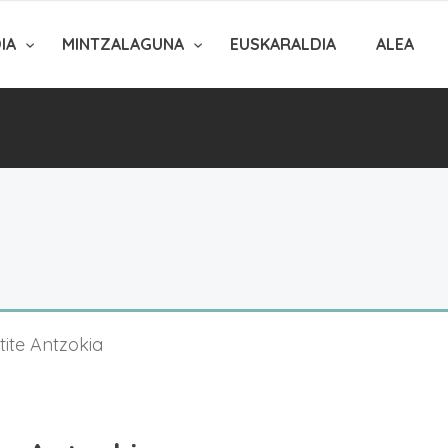
DIA
MINTZALAGUNA
EUSKARALDIA
ALEA
etite Antzokia