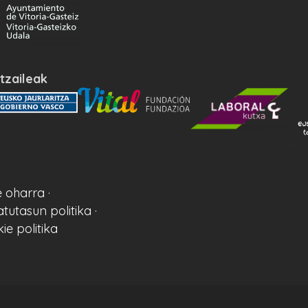
tzaileak
 oharra ·
atutasun politika ·
ie politika