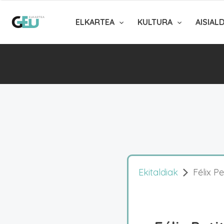
ELKARTEA
KULTURA
AISIAL
Ekitaldiak
Félix P