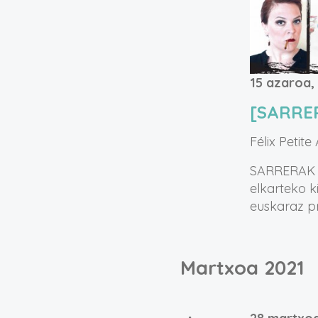
15 azaroa,
[SARRE
Félix Petite
SARRERAK A
elkarteko k
euskaraz pre
Martxoa 2021