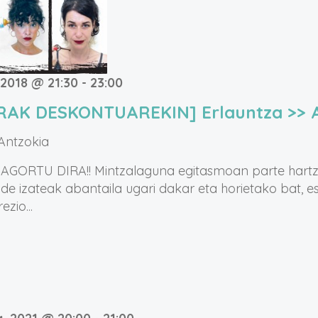
 2018 @ 21:30
-
23:00
RAK DESKONTUAREKIN] Erlauntza >> 
 Antzokia
GORTU DIRA!! Mintzalaguna egitasmoan parte hart
ide izateak abantaila ugari dakar eta horietako bat, 
zio...