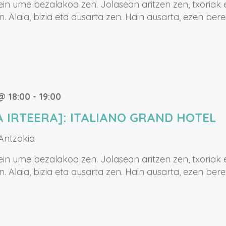
in ume bezalakoa zen. Jolasean aritzen zen, txoriak 
. Alaia, bizia eta ausarta zen. Hain ausarta, ezen bere
@ 18:00
-
19:00
A IRTEERA]: ITALIANO GRAND HOTEL
 Antzokia
in ume bezalakoa zen. Jolasean aritzen zen, txoriak 
. Alaia, bizia eta ausarta zen. Hain ausarta, ezen bere