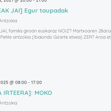
, 2021 @ 20:00
-
21:00
AK JAI] Egur taupadak
 Antzokia
AI, familia giroan euskaraz NOIZ? Martxoaren 28an,i
Petite antzokia (Ibaiondo Gizarte etxea) ZER? Aroa e
2025 @ 08:00
-
17:00
A IRTEERA]: MOKO
 Antzokia