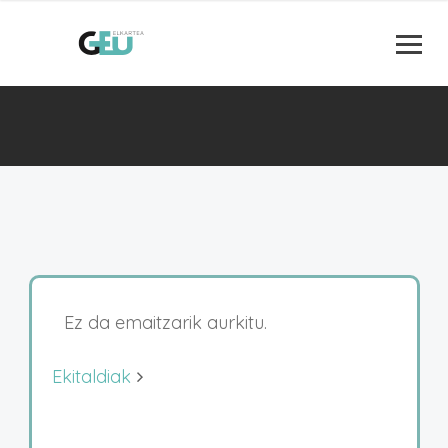
Ez da emaitzarik aurkitu.
Ekitaldiak