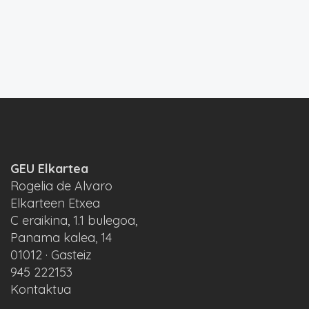
GEU Elkartea
Rogelia de Alvaro
Elkarteen Etxea
C eraikina, 1.1 bulegoa,
Panama kalea, 14
01012 · Gasteiz
945 222153
Kontaktua