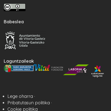
Babeslea
Laguntzaileak
Lege oharra ·
Pribatutasun politika ·
Cookie politika