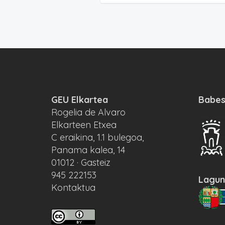
GEU Elkartea
Babes
Rogelia de Alvaro
Elkarteen Etxea
C eraikina, 1.1 bulegoa,
Panama kalea, 14
01012 · Gasteiz
945 222153
Lagun
Kontaktua