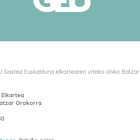
U Gasteiz Euskalduna elkartearen urteko ohiko Batzar
 Elkartea
Batzar Orokorra
30