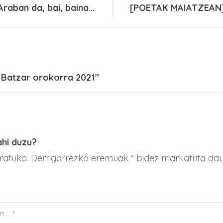
ban da, bai, baina...
[POETAK MAIATZEAN]
] Batzar orokorra 2021"
ahi duzu?
aratuko. Derrigorrezko eremuak * bidez markatuta da