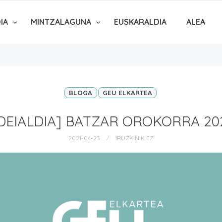
DIA
MINTZALAGUNA
EUSKARALDIA
ALEA
BLOGA
GEU ELKARTEA
DEIALDIA] BATZAR OROKORRA 20
2021-04-23
IRUZKINIK EZ