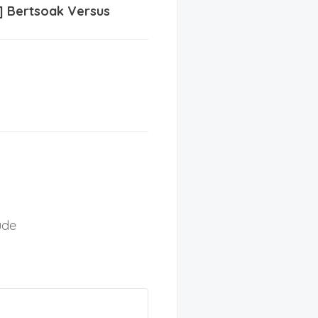
 Bertsoak Versus
ude