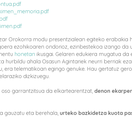
ntua.pdf
imen_memoria.pdf
pdf
imen.pdf
zar Orokorra modu presentzialean egiteko erabakia h
oera ezohikoaren ondorioz, ezinbestekoa izango da 
umentu
honetan
ikusgai. Gelaren edukiera mugatua da e
 hurbildu ahala Osasun Agintariek neurri berriak ezar
u, era telematikoan egingo genuke. Hau gertatuz ger
laraziko dizkizuegu.
oso garrantzitsua da elkartearentzat,
denon ekarpen
a gauzatu eta berehala,
urteko bazkidetza kuota pa