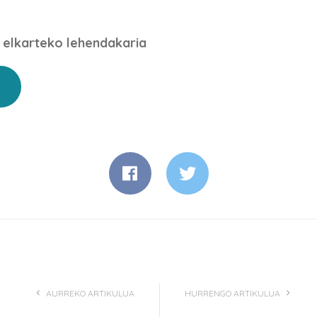
 elkarteko lehendakaria
n
AURREKO ARTIKULUA
HURRENGO ARTIKULUA