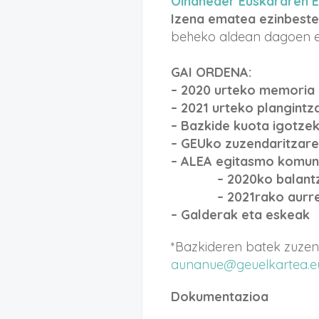
Oihaneder Euskararen 
Izena ematea ezinbeste
beheko aldean dagoen es
GAI ORDENA:
– 2020 urteko memoria
– 2021 urteko plangint
– Bazkide kuota igotze
– GEUko zuzendaritzare
– ALEA egitasmo komun
– 2020ko balant
– 2021rako aurre
– Galderak eta eskeak
*Bazkideren batek zuzend
aunanue@geuelkartea.e
Dokumentazioa