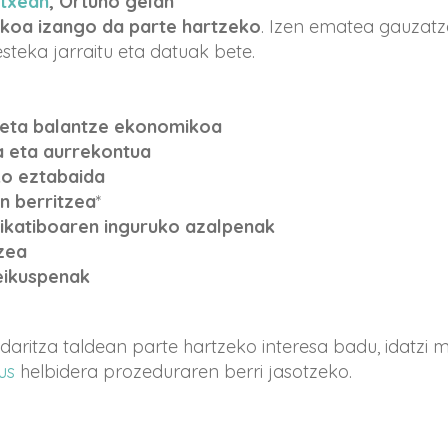
Etxean
, Ortuño gelan
koa izango da parte hartzeko
. Izen ematea gauzatz
teka jarraitu eta datuak bete.
 eta balantze ekonomikoa
za eta aurrekontua
ko eztabaida
n berritzea
*
ikatiboaren inguruko azalpenak
zea
ikuspenak
aritza taldean parte hartzeko interesa badu, idatzi 
us
helbidera prozeduraren berri jasotzeko.