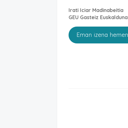
Irati Iciar Madinabeitia
GEU Gasteiz Euskalduna
Eman izena heme