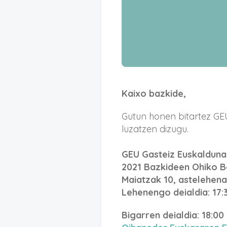
Kaixo bazkide,
Gutun honen bitartez GE
luzatzen dizugu.
GEU Gasteiz Euskalduna
2021 Bazkideen Ohiko 
Maiatzak 10, astelehena
Lehenengo deialdia: 17:
Bigarren deialdia: 18:00