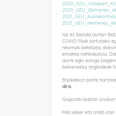
2020_GEU_Ustiapen_Ko
2020_GEU_Ekimenez_ek
2021_GEU_Aurrekontua.
2021_GEU_ekimenez_ek
Iaz ez bezala aurten Bat
COVID-19ak sortutako eg
neurriak betetzea, dok
ematea nahitaezkoa. Data
aurre egin ezingo bagen
beharrezko argibideak he
Bazkideon parte hartzea 
dira.
Gogoratu batzar orokorr
Mila esker eta ondo izan