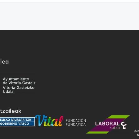
lea
tzaileak