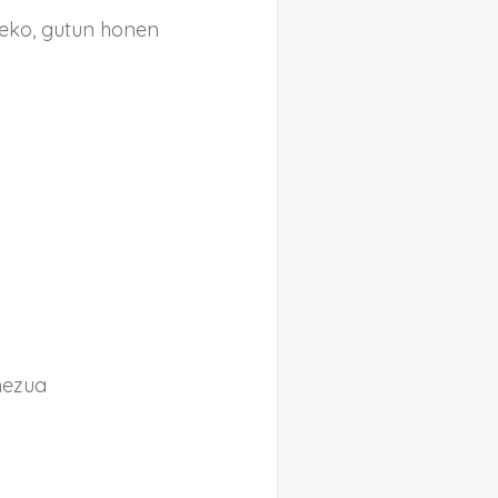
eko, gutun honen
mezua