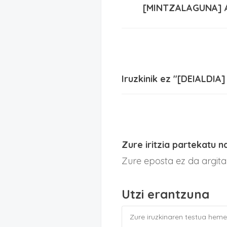
[MINTZALAGUNA] Ara
Iruzkinik ez "[DEIALDIA
Zure iritzia partekatu n
Zure eposta ez da argit
Utzi erantzuna