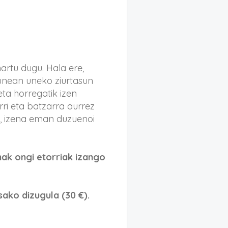
artu dugu. Hala ere,
unean uneko ziurtasun
ta horregatik izen
ri eta batzarra aurrez
o, izena eman duzuenoi
ak ongi etorriak izango
sako dizugula (30 €).