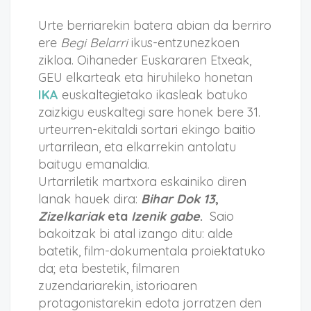
Urte berriarekin batera abian da berriro
ere
Begi Belarri
ikus-entzunezkoen
zikloa. Oihaneder Euskararen Etxeak,
GEU elkarteak eta hiruhileko honetan
IKA
euskaltegietako ikasleak batuko
zaizkigu euskaltegi sare honek bere 31.
urteurren-ekitaldi sortari ekingo baitio
urtarrilean, eta elkarrekin antolatu
baitugu emanaldia.
Urtarriletik martxora eskainiko diren
lanak hauek dira:
Bihar Dok 13
,
Zizelkariak
eta
Izenik gabe
.
Saio
bakoitzak bi atal izango ditu: alde
batetik, film-dokumentala proiektatuko
da; eta bestetik, filmaren
zuzendariarekin, istorioaren
protagonistarekin edota jorratzen den