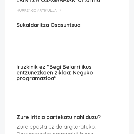
EKINTZA OSAGARRIAK: Urtarrila
HURRENGO ARTIKULUA
Sukaldaritza Osasuntsua
Iruzkinik ez "Begi Belarri ikus-
entzunezkoen zikloa: Neguko
programazioa"
Zure iritzia partekatu nahi duzu?
Zure eposta ez da argitaratuko.