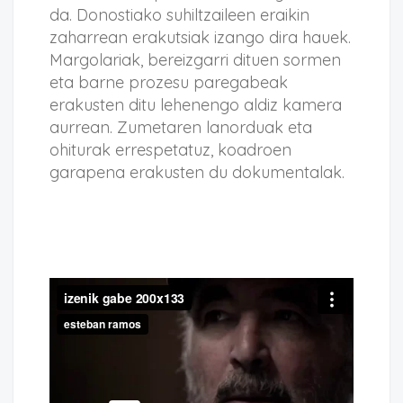
da. Donostiako suhiltzaileen eraikin
zaharrean erakutsiak izango dira hauek.
Margolariak, bereizgarri dituen sormen
eta barne prozesu paregabeak
erakusten ditu lehenengo aldiz kamera
aurrean. Zumetaren lanorduak eta
ohiturak errespetatuz, koadroen
garapena erakusten du dokumentalak.