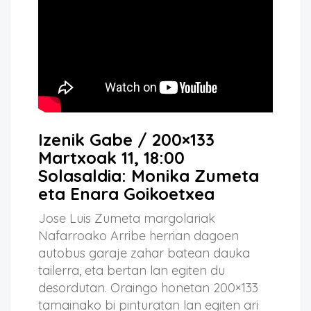
Izenik Gabe / 200×133
Martxoak 11, 18:00
Solasaldia: Monika Zumeta
eta Enara Goikoetxea
Jose Luis Zumeta margolariak
Nafarroako Arribe herrian dagoen
autobus garaje zahar batean dauka
tailerra, eta bertan lan egiten du
desordutan. Oraingo honetan 200×133
tamainako bi pinturatan lan egiten ari