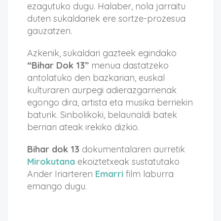
ezagutuko dugu. Halaber, nola jarraitu
duten sukaldariek ere sortze-prozesua
gauzatzen.
Azkenik, sukaldari gazteek egindako
“Bihar Dok 13”
menua dastatzeko
antolatuko den bazkarian, euskal
kulturaren aurpegi adierazgarrienak
egongo dira, artista eta musika berriekin
baturik. Sinbolikoki, belaunaldi batek
berriari ateak irekiko dizkio.
Bihar dok 13
dokumentalaren aurretik
Mirokutana
ekoiztetxeak sustatutako
Ander Iriarteren
Emarri
film laburra
emango dugu.