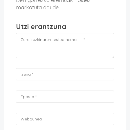
Derrigorrezko eremuak * bidez
markatuta daude
Utzi erantzuna