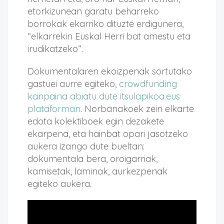
etorkizunean garatu beharreko
borrokak ekarriko dituzte erdigunera,
“elkarrekin Euskal Herri bat amestu eta
irudikatzeko”.
Dokumentalaren ekoizpenak sortutako
gastuei aurre egiteko,
crowdfunding
kanpaina abiatu dute itsulapikoa.eus
plataforman
. Norbanakoek zein elkarte
edota kolektiboek egin dezakete
ekarpena, eta hainbat opari jasotzeko
aukera izango dute bueltan:
dokumentala bera, oroigarriak,
kamisetak, laminak, aurkezpenak
egiteko aukera.