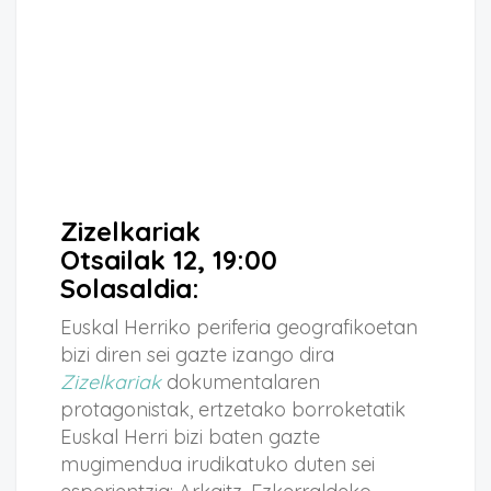
Zizelkariak
Otsailak 12, 19:00
Solasaldia:
Euskal Herriko periferia geografikoetan
bizi diren sei gazte izango dira
Zizelkariak
dokumentalaren
protagonistak, ertzetako borroketatik
Euskal Herri bizi baten gazte
mugimendua irudikatuko duten sei