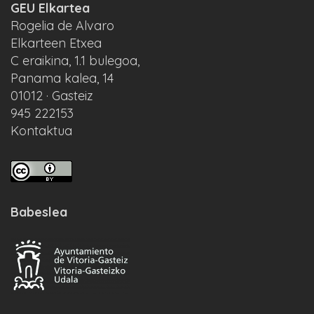
GEU Elkartea
Rogelia de Alvaro
Elkarteen Etxea
C eraikina, 1.1 bulegoa,
Panama kalea, 14
01012 · Gasteiz
945 222153
Kontaktua
Babeslea