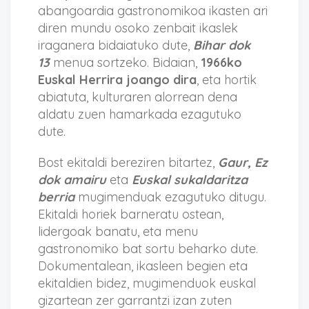
abangoardia gastronomikoa ikasten ari
diren mundu osoko zenbait ikaslek
iraganera bidaiatuko dute,
Bihar dok
13
menua sortzeko. Bidaian,
1966ko
Euskal Herrira joango dira
, eta hortik
abiatuta, kulturaren alorrean dena
aldatu zuen hamarkada ezagutuko
dute.
Bost ekitaldi bereziren bitartez,
Gaur, Ez
dok amairu
eta
Euskal sukaldaritza
berria
mugimenduak ezagutuko ditugu.
Ekitaldi horiek barneratu ostean,
lidergoak banatu, eta menu
gastronomiko bat sortu beharko dute.
Dokumentalean, ikasleen begien eta
ekitaldien bidez, mugimenduok euskal
gizartean zer garrantzi izan zuten