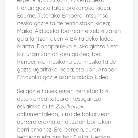
esperientzia: Arkaitz, Ezkerraldeko
Harian gazte talde prekarioko kidea;
Edurne, Tuterako Erribera Intsumisa
neska gazte talde feministako kidea;
Maika, Aldudeko Ibarrean etxebizitzaren
gaia lantzen duen AIBA taldeko kidea;
Martta, Donapauleko euskalgintzan eta
kulturgintzan ari den gaztea; Ibai,
Irunberriko musikaria eta musika talde
gazte ugaritako kidea; eta Jon, Arabar
Errioxako gazte asanbladako kidea.
Sei gazte hauek euren herrietan bizi
duten errealitatearen testigantza
eskainiko dute
Zizelkariak
dokumentalean, lurralde bakoitzean
aurrera eramaten dituzten borroken
berri emanez. Era berean, euren
herrietan eta, oro har Euskal Herrian,