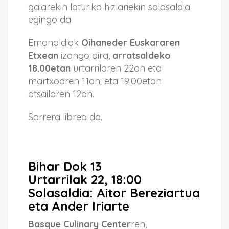
gaiarekin loturiko hizlariekin solasaldia
egingo da.
Emanaldiak
Oihaneder Euskararen
Etxean
izango dira,
arratsaldeko
18.00etan
urtarrilaren 22an eta
martxoaren 11an; eta 19:00etan
otsailaren 12an.
Sarrera librea da.
Bihar Dok 13
Urtarrilak 22, 18:00
Solasaldia: Aitor Bereziartua
eta Ander Iriarte
Basque Culinary Center
ren,