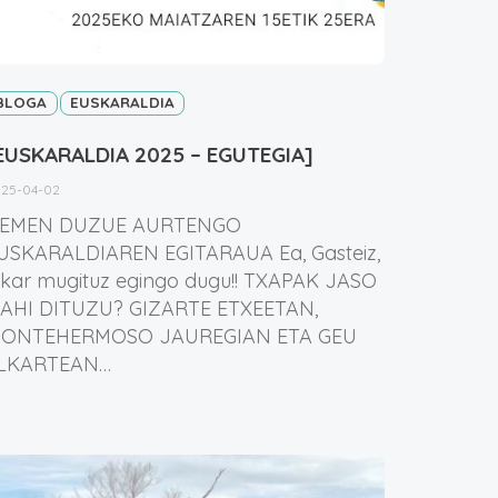
BLOGA
EUSKARALDIA
EUSKARALDIA 2025 – EGUTEGIA]
25-04-02
EMEN DUZUE AURTENGO
USKARALDIAREN EGITARAUA Ea, Gasteiz,
lkar mugituz egingo dugu!! TXAPAK JASO
AHI DITUZU? GIZARTE ETXEETAN,
ONTEHERMOSO JAUREGIAN ETA GEU
LKARTEAN…