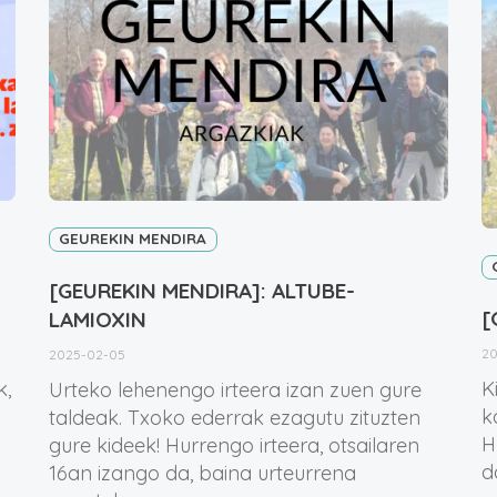
GEUREKIN MENDIRA
[GEUREKIN MENDIRA]: ALTUBE-
[
LAMIOXIN
20
2025-02-05
k,
K
Urteko lehenengo irteera izan zuen gure
k
taldeak. Txoko ederrak ezagutu zituzten
H
gure kideek! Hurrengo irteera, otsailaren
d
16an izango da, baina urteurrena