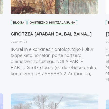
BLOGA
GASTEIZKO MINTZALAGUNA
GIROTZEA [ARABAN DA, BAI, BAINA…]
[
2025-04-08
20
IKArekin elkarlanean antolatutako kultur
H
txapelketa honetan parte hartzera
E
animatzen zaituztegu. NOLA PARTE
e
HARTU Girotze fasea (ez du lehiaketarako
N
kontatzen) URIZAHARRA 2. Araban da,…
M
E