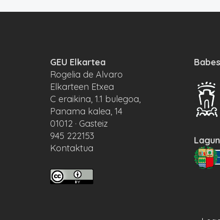
GEU Elkartea
Babes
Rogelia de Alvaro
Elkarteen Etxea
C eraikina, 1.1 bulegoa,
Panama kalea, 14
01012 · Gasteiz
945 222153
Lagun
Kontaktua