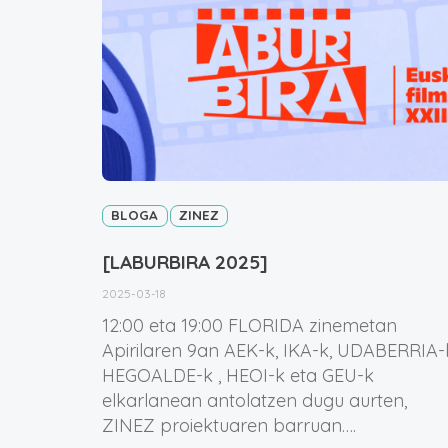
BLOGA
ZINEZ
[LABURBIRA 2025]
2025-03-18
12:00 eta 19:00 FLORIDA zinemetan
Apirilaren 9an AEK-k, IKA-k, UDABERRIA-
HEGOALDE-k , HEOI-k eta GEU-k
elkarlanean antolatzen dugu aurten,
ZINEZ proiektuaren barruan….