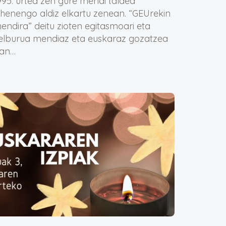
995. urtea zen gure mendi taldea
ehenengo aldiz elkartu zenean. “GEUrekin
endira” deitu zioten egitasmoari eta
elburua mendiaz eta euskaraz gozatzea
zan…