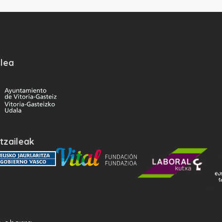
lea
tzaileak