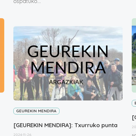
ospatuko…
GEUREKIN MENDIRA
[
[GEUREKIN MENDIRA]: Txurruko punta
20
2024-11-26