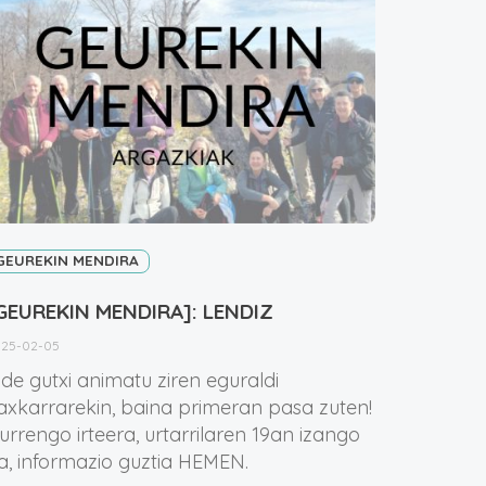
GEUREKIN MENDIRA
GEUREKIN MENDIRA]: LENDIZ
25-02-05
ide gutxi animatu ziren eguraldi
axkarrarekin, baina primeran pasa zuten!
urrengo irteera, urtarrilaren 19an izango
a, informazio guztia HEMEN.