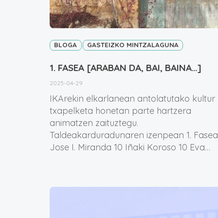
BLOGA
GASTEIZKO MINTZALAGUNA
1. FASEA [ARABAN DA, BAI, BAINA…]
2025-04-29
IKArekin elkarlanean antolatutako kultur
txapelketa honetan parte hartzera
animatzen zaituztegu.
Taldeakarduradunaren izenpean 1. Fasea
Jose I. Miranda 10 Iñaki Koroso 10 Eva…