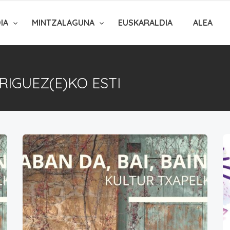
DIA
MINTZALAGUNA
EUSKARALDIA
ALEA
RIGUEZ(E)KO ESTI