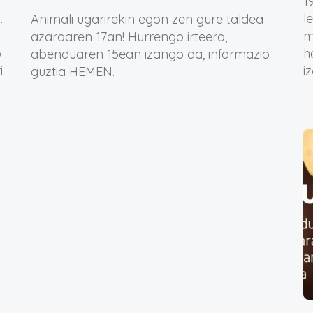
1
.
l
Animali ugarirekin egon zen gure taldea
m
azaroaren 17an! Hurrengo irteera,
o
h
abenduaren 15ean izango da, informazio
i
i
guztia HEMEN.