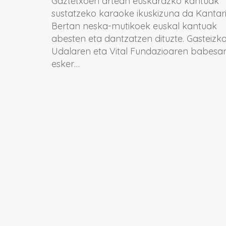
Gaztetxoen artean euskarazko kantuak
sustatzeko karaoke ikuskizuna da Kantari
Bertan neska-mutikoek euskal kantuak
abesten eta dantzatzen dituzte. Gasteizk
Udalaren eta Vital Fundazioaren babesar
esker…