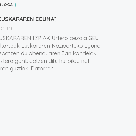
BLOGA
EUSKARAREN EGUNA]
24-11-18
USKARAREN IZPIAK Urtero bezala GEU
lkarteak Euskararen Nazioarteko Eguna
spatzen du abenduaren 3an kandelak
iztera gonbidatzen ditu hurbildu nahi
iren guztiak. Datorren…