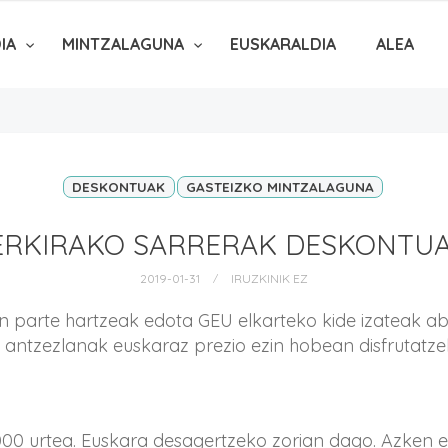
DIA
MINTZALAGUNA
EUSKARALDIA
ALEA
DESKONTUAK
GASTEIZKO MINTZALAGUNA
ERKIRAKO SARRERAK DESKONTUA
2019-01-31
IRUZKINIK EZ
 parte hartzeak edota GEU elkarteko kide izateak aba
, antzezlanak euskaraz prezio ezin hobean disfrutatz
00 urtea. Euskara desagertzeko zorian dago. Azken e