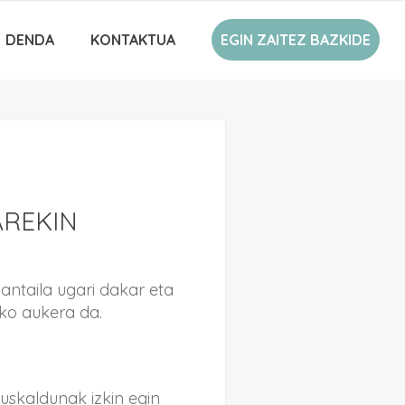
DENDA
KONTAKTUA
EGIN ZAITEZ BAZKIDE
REKIN
ntaila ugari dakar eta
eko aukera da.
uskaldunak izkin egin