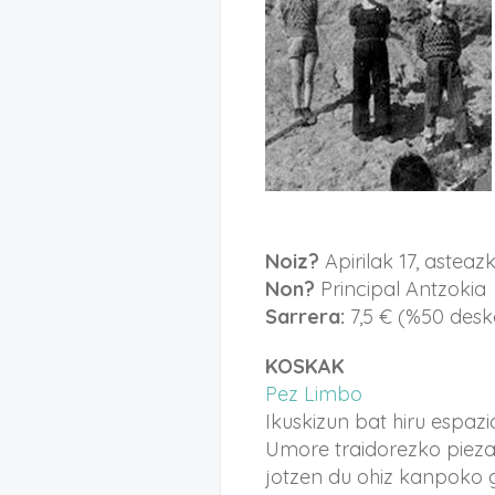
Noiz?
Apirilak 17, asteaz
Non?
Principal Antzokia
Sarrera:
7,5 € (%50 desko
KOSKAK
Pez Limbo
Ikuskizun bat hiru espaz
Umore traidorezko piez
jotzen du ohiz kanpoko 