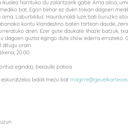
a ikuslea harrituko du zalantzarik gabe. Ama oiloa, u
a mediko bat. Egon behar ez duen tokian dagoen me
ama. Laburbilduz: Haurdunaldi luze bati buruzko istor
banako kontu klandestino baten tartean daude, zeinari
urreratuko diren. Ezer gutxi daukate: lihazki batzuk, 
sku dagoen guztia egingo dute show ederra emateko. G
 ditugu orain.
zkena, 20.00
ntua eginda), besaulki patioa.
 eskuratzeko bidali mezu bat
magirre@geuelkartea.e
tuzun