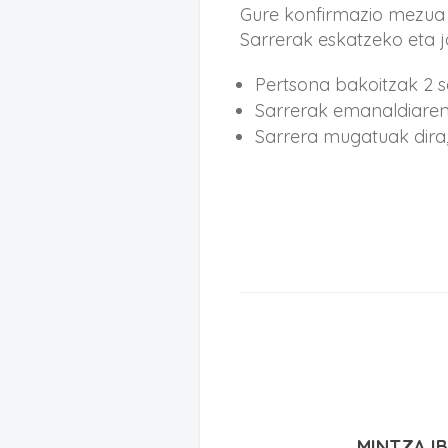
Gure konfirmazio mezua 
Sarrerak eskatzeko eta j
Pertsona bakoitzak 2 s
Sarrerak emanaldiaren
Sarrera mugatuak dira, 
MINTZA IBI