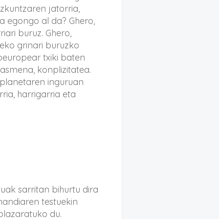
zkuntzaren jatorria,
ra egongo al da? Ghero,
iari buruz. Ghero,
teko grinari buruzko
oeuropear txiki baten
asmena, konplizitatea.
n planetaren inguruan
ria, harrigarria eta
ak sarritan bihurtu dira
nandiaren testuekin
plazaratuko du.