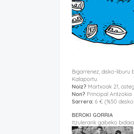
Bigarrenez, disko-liburu 
Kalaportu.
Noiz?
Martxoak 21, osteg
Non?
Principal Antzokia
Sarrera:
6 € (%50 deskon
BEROKI GORRIA
Itzulerarik gabeko bidaia