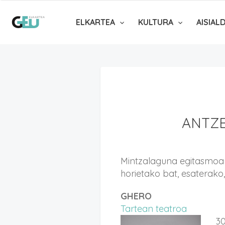
ELKARTEA
KULTURA
AISIAL
ANTZ
Mintzalaguna egitasmoan
horietako bat, esaterako
GHERO
Tartean teatroa
30