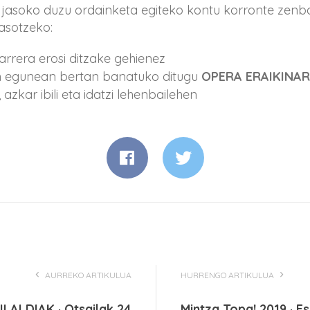
jasoko duzu ordainketa egiteko kontu korronte zenba
asotzeko:
arrera erosi ditzake gehienez
 egunean bertan banatuko ditugu
OPERA ERAIKINA
azkar ibili eta idatzi lehenbailehen
AURREKO ARTIKULUA
HURRENGO ARTIKULUA
LALDIAK · Otsailak 24
Mintza Topa! 2019 · 