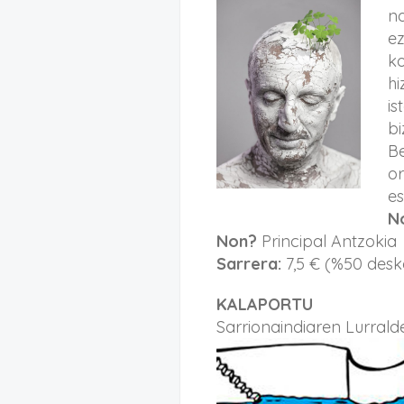
na
ez
ko
hi
is
bi
Be
or
es
N
Non?
Principal Antzokia
Sarrera:
7,5 € (%50 desko
KALAPORTU
Sarrionaindiaren Lurrald