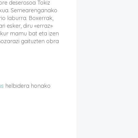
more deserosoa Tokiz
dikua. Semearenganako
io laburra. Boxerrak,
 esker, diru «erraz»
txakur mamu bat eta izen
ozarazi gaituzten obra
us
helbidera honako