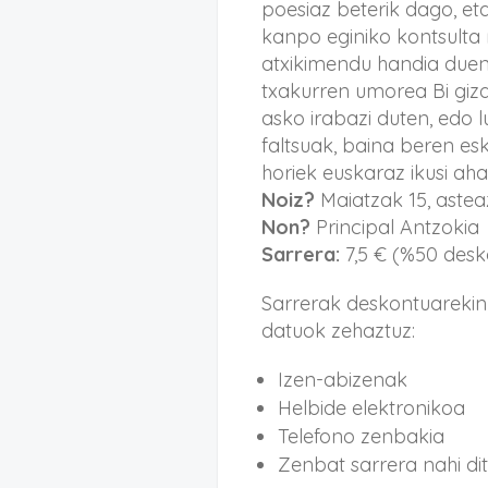
poesiaz beterik dago, et
kanpo eginiko kontsult
atxikimendu handia duen 
txakurren umorea Bi giza
asko irabazi duten, edo l
faltsuak, baina beren e
horiek euskaraz ikusi ahal
Noiz?
Maiatzak 15, astea
Non?
Principal Antzokia
Sarrera:
7,5 € (%50 desko
Sarrerak deskontuarekin
datuok zehaztuz:
Izen-abizenak
Helbide elektronikoa
Telefono zenbakia
Zenbat sarrera nahi di