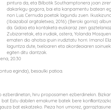
pintura da, eta Bilbotik Southamptonera joan zire
dakarkigu gogora, bai eta kanpamentu batean egi
non Luis Cernuda poetak lagundu zuen. Ikuskizuna
(Ibaizabal argitaletxea, 2016) (Beroki gorria) albu
da. Gidoia eta kontaketa euskaraz zein gaztelaniaz 
Zubizarretak, eta irudiak, ostera, Yolanda Mosque
ematen dio ahotsa ipuin irudiztatu horri. Imanol El
laguntza dute, txeloaren eta akordeoiaren soinue
egiten ditu dantzak.
kena, 20.30
ntua eginda), besaulki patioa.
io ezberdinetan, hiru proposamen ezberdinekin. Bizkar
a bat Estu dabilen emakume batek bere konﬁantzazk
gauza bat eskatzeko. Pieza hori umorez, garraztasune