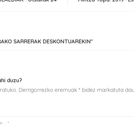
KIRAKO SARRERAK DESKONTUAREKIN"
ahi duzu?
aratuko. Derrigorrezko eremuak * bidez markatuta da