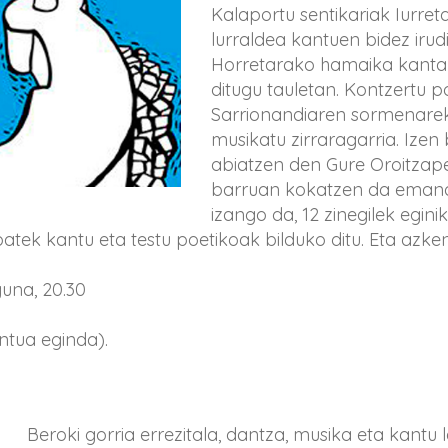
Kalaportu sentikariak Iurre
lurraldea kantuen bidez irud
Horretarako hamaika kantari
ditugu tauletan. Kontzertu p
Sarrionandiaren sormenarek
musikatu zirraragarria. Izen
abiatzen den Gure Oroitza
barruan kokatzen da emanal
izango da, 12 zinegilek egini
batek kantu eta testu poetikoak bilduko ditu. Eta azkeni
una, 20.30
tua eginda).
Beroki gorria errezitala, dantza, musika eta kantu l