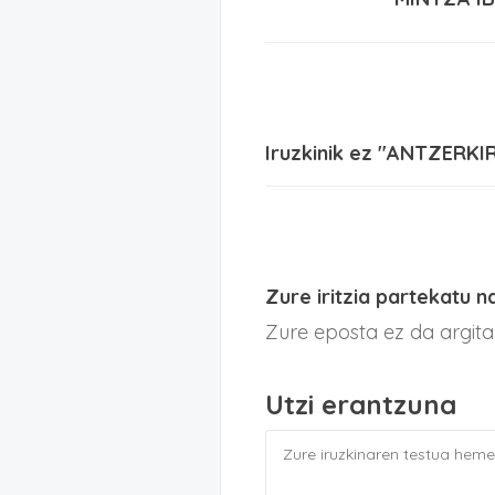
Iruzkinik ez "ANTZER
Zure iritzia partekatu n
Zure eposta ez da argit
Utzi erantzuna