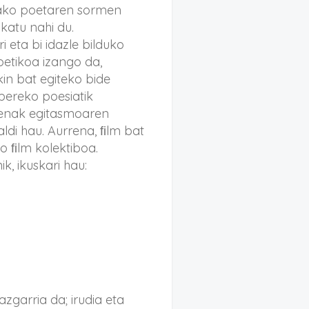
tako poetaren sormen
ikatu nahi du.
 eta bi idazle bilduko
oetikoa izango da,
in bat egiteko bide
 bereko poesiatik
penak egitasmoaren
di hau. Aurrena, ﬁlm bat
ko ﬁlm kolektiboa.
k, ikuskari hau:
azgarria da; irudia eta