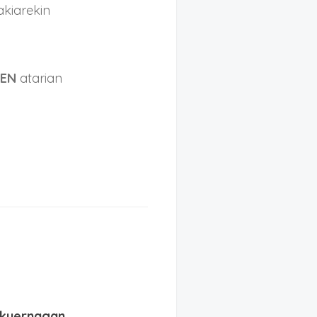
kiarekin
REN
atarian
Eskuernagan