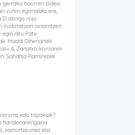
n gerrako haurren bidea
n zuten egonaldia ere,
 El abrigo rojo
m irudiztatuan oinarritzen
egin ditu Patxi
rak. Maddi Oihenartek
izasu & Zariatxo koroaren
kin. Sahatsa Ramírezek
rezurra edo tripakiak?
o harakinarengana
z, samurtasunez eta