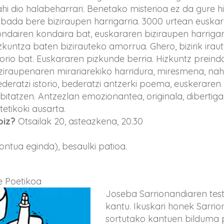
hi dio halabeharrari. Benetako misterioa ez da gure hi
bada bere biziraupen harrigarria. 3000 urtean euska
ndairen kondaira bat, euskararen biziraupen harrigarr
zkuntza baten bizirauteko amorrua. Ghero, bizirik irau
torio bat. Euskararen pizkunde berria. Hizkuntz preind
ziraupenaren mirariarekiko harridura, miresmena, nah
deratzi istorio, bederatzi antzerki poema, euskerare
bitatzen. Antzezlan emozionantea, originala, dibertigar
tetikoki ausarta.
oiz?
Otsailak 20, asteazkena, 20.30
ntua eginda), besaulki patioa.
e Poetikoa
Joseba Sarrionandiaren testu
kantu. Ikuskari honek Sarrio
sortutako kantuen bilduma 