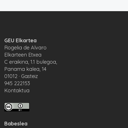
GEU Elkartea
Rogelia de Alvaro
Elkarteen Etxea
C eraikina, 1.1 bulegoa,
Panama kalea, 14
01012 · Gasteiz
945 222153
Kontaktua
Babeslea