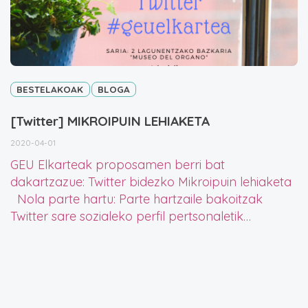
BESTELAKOAK
BLOGA
[Twitter] MIKROIPUIN LEHIAKETA
2020-04-01
GEU Elkarteak proposamen berri bat
dakartzazue: Twitter bidezko Mikroipuin lehiaketa
Nola parte hartu: Parte hartzaile bakoitzak
Twitter sare sozialeko perfil pertsonaletik…