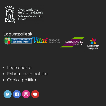
Laguntzaileak
Lege oharra ·
Pribatutasun politika ·
Cookie politika