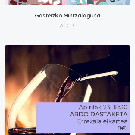
Gasteizko Mintzalaguna
Xehetasunak ikusi
26,00
€