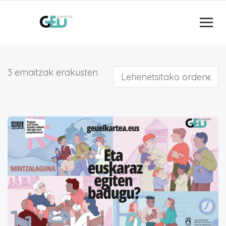
3 emaitzak erakusten