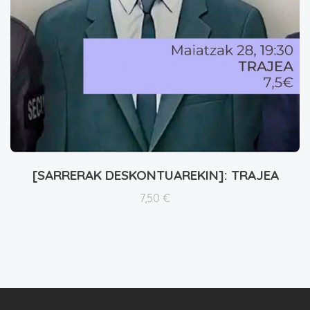
[SARRERAK DESKONTUAREKIN]: TRAJEA
Xehetasunak ikusi
7,50
€