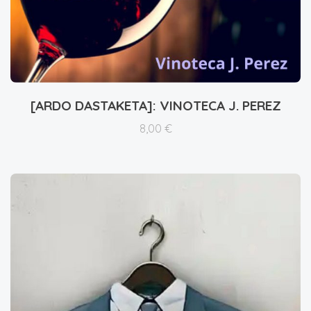
[ARDO DASTAKETA]: VINOTECA J. PEREZ
Xehetasunak ikusi
8,00
€