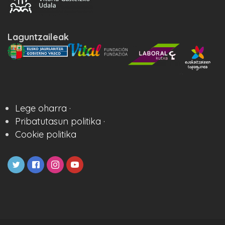
Laguntzaileak
Lege oharra ·
Pribatutasun politika ·
Cookie politika