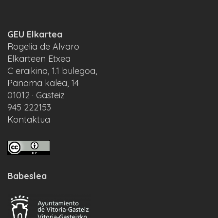
GEU Elkartea
Rogelia de Alvaro
Elkarteen Etxea
C eraikina, 1.1 bulegoa,
Panama kalea, 14
01012 · Gasteiz
945 222153
Kontaktua
Babeslea