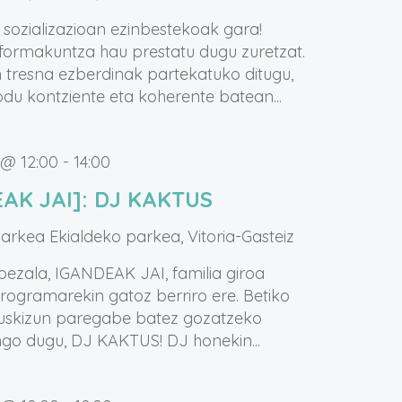
sozializazioan ezinbestekoak gara!
 formakuntza hau prestatu dugu zuretzat.
in tresna ezberdinak partekatuko ditugu,
du kontziente eta koherente batean...
 @ 12:00
-
14:00
AK JAI]: DJ KAKTUS
parkea
Ekialdeko parkea, Vitoria-Gasteiz
bezala, IGANDEAK JAI, familia giroa
rogramarekin gatoz berriro ere. Betiko
uskizun paregabe batez gozatzeko
ngo dugu, DJ KAKTUS! DJ honekin...