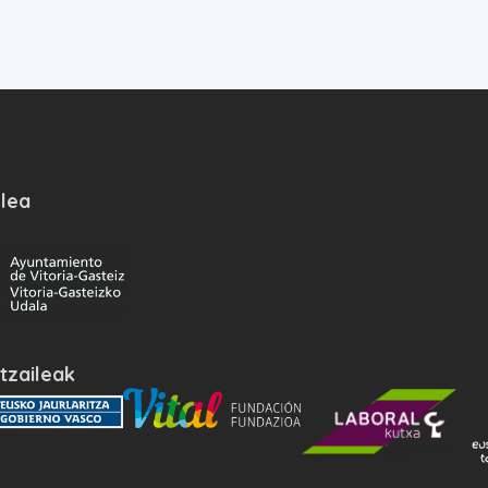
lea
tzaileak