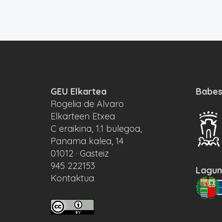
GEU Elkartea
Babes
Rogelia de Alvaro
Elkarteen Etxea
C eraikina, 1.1 bulegoa,
Panama kalea, 14
01012 · Gasteiz
945 222153
Lagun
Kontaktua