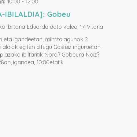
 @ 10:00
-
12:00
-IBILALDIA]: Gobeu
o ibiltaria
Eduardo dato kalea, 17, Vitoria
n eta igandeetan, mintzalagunok 2
ilaldiak egiten ditugu Gasteiz inguruetan.
lazako ibiltaritik Nora? Gobeura Noiz?
8an, igandea, 10:00etatik...