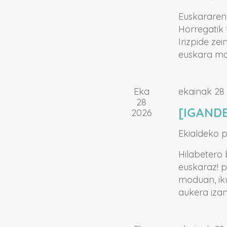
Euskararen 
Horregatik
Irizpide ze
euskara mo
Eka
ekainak 28
28
[IGANDE
2026
Ekialdeko 
Hilabetero 
euskaraz! p
moduan, ik
aukera iza