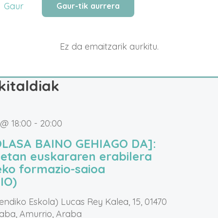
Gaur
Gaur-tik aurrera
Hautatu
data
Ez da emaitzarik aurkitu.
kitaldiak
 @ 18:00
-
20:00
OLASA BAINO GEHIAGO DA]:
etan euskararen erabilera
eko formazio-saioa
IO)
endiko Eskola)
Lucas Rey Kalea, 15, 01470
raba, Amurrio, Araba