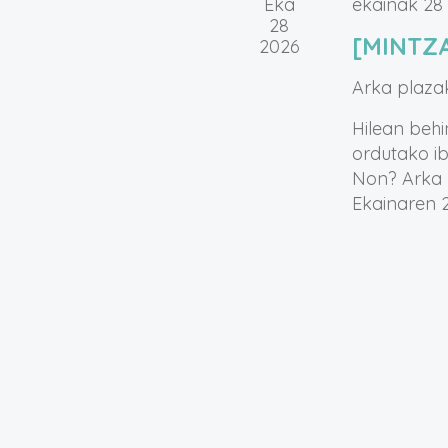
Eka
ekainak 28
28
[MINTZA
2026
Arka plazak
Hilean behi
ordutako ib
Non? Arka p
Ekainaren 2