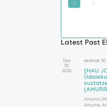
Latest Past E
Eka
ekainak 30
30
[HAU J
2026
Udaleku
sustatz
(AMURR
Amurrio (M
Amurrio, A