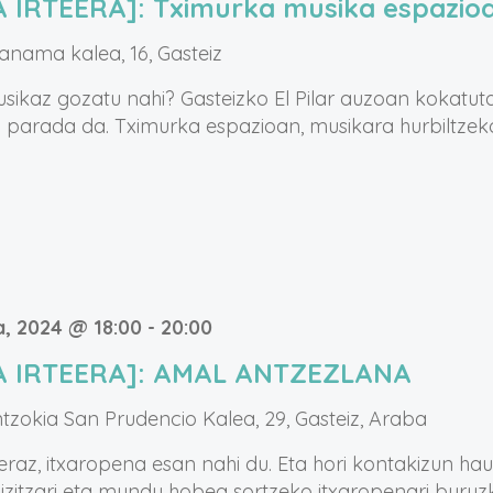
A IRTEERA]: Tximurka musika espazio
anama kalea, 16, Gasteiz
sikaz gozatu nahi? Gasteizko El Pilar auzoan kokatu
 parada da. Tximurka espazioan, musikara hurbiltzek
, 2024 @ 18:00
-
20:00
IA IRTEERA]: AMAL ANTZEZLANA
ntzokia
San Prudencio Kalea, 29, Gasteiz, Araba
raz, itxaropena esan nahi du. Eta hori kontakizun hau
bizitzari eta mundu hobea sortzeko itxaropenari buruzko 