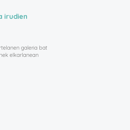
 irudien
telanen galeria bat
unek elkarlanean