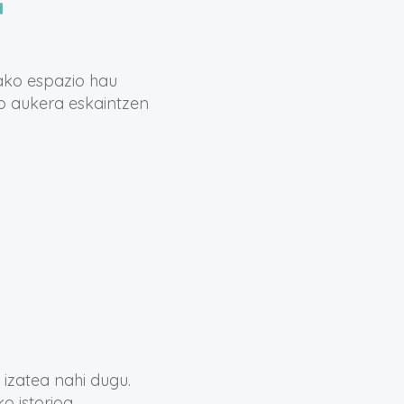
a
tako espazio hau
o aukera eskaintzen
 izatea nahi dugu.
istorioa....