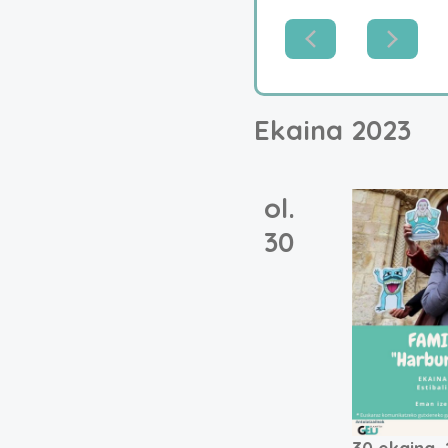
Ekaina 2023
ol.
30