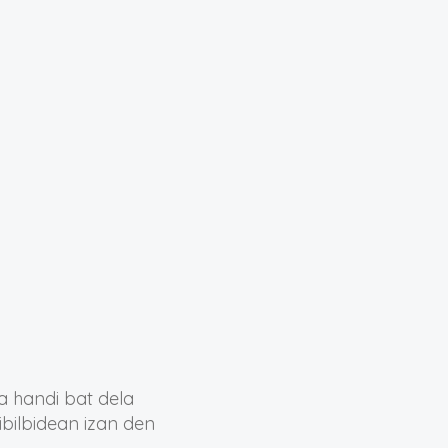
a handi bat dela
ibilbidean izan den