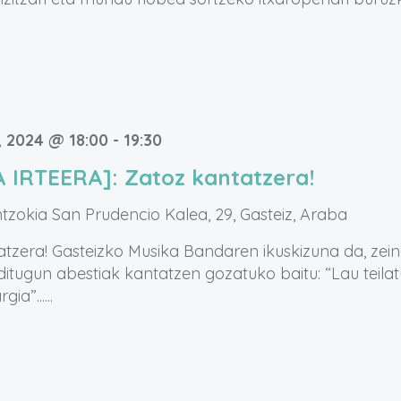
, 2024 @ 18:00
-
19:30
A IRTEERA]: Zatoz kantatzera!
ntzokia
San Prudencio Kalea, 29, Gasteiz, Araba
tzera! Gasteizko Musika Bandaren ikuskizuna da, zei
itugun abestiak kantatzen gozatuko baitu: “Lau teilat
gia”......