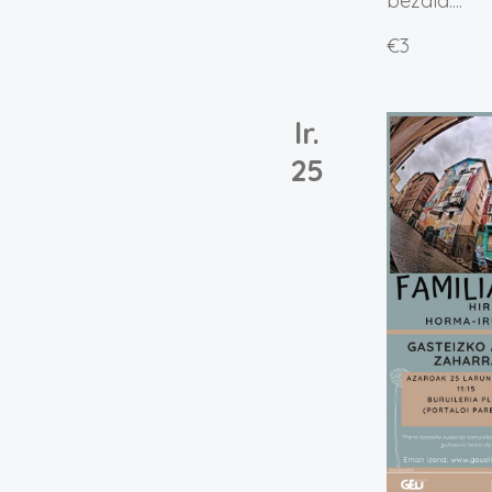
bezala....
€3
lr.
25