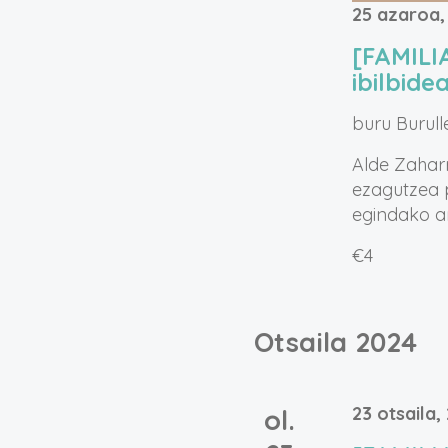
25 azaroa,
[FAMILI
ibilbide
buru
Burull
Alde Zahar
ezagutzea p
egindako ar
€4
Otsaila 2024
23 otsaila,
ol.