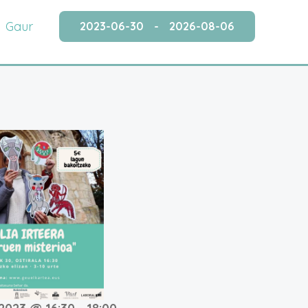
Gaur
2023-06-30
 - 
2026-08-06
Hautatu
data