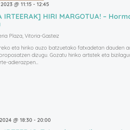
 2023 @ 11:15
-
12:45
A IRTEERAK] HIRI MARGOTUA! – Horma
a
eria Plaza, Vitoria-Gasteiz
reko eta hiriko auzo batzuetako fatxadetan dauden ar
roposatzen dizugu. Gozatu hiriko artistek eta bizilag
te-adierazpen...
 2024 @ 18:30
-
20:00