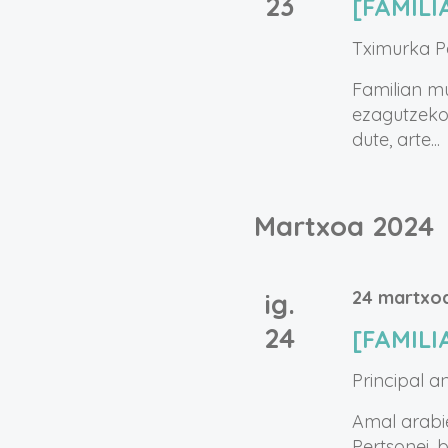
23
[FAMILI
Tximurka
P
Familian mu
ezagutzeko
dute, arte...
Martxoa 2024
24 martxoa
ig.
24
[FAMIL
Principal a
Amal arabie
Pertsonei, 