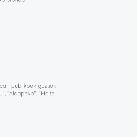
nean publikoak guztiok
u”, “Aldapeko”, “Maite