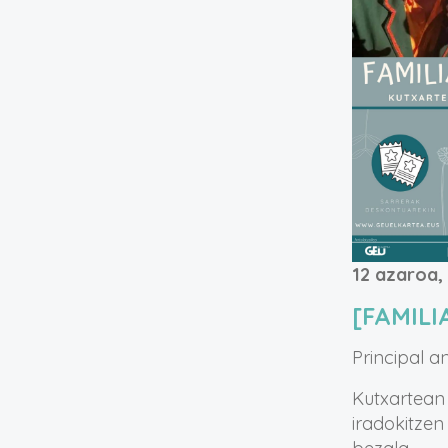
12 azaroa,
[FAMIL
Principal a
Kutxartean
iradokitzen