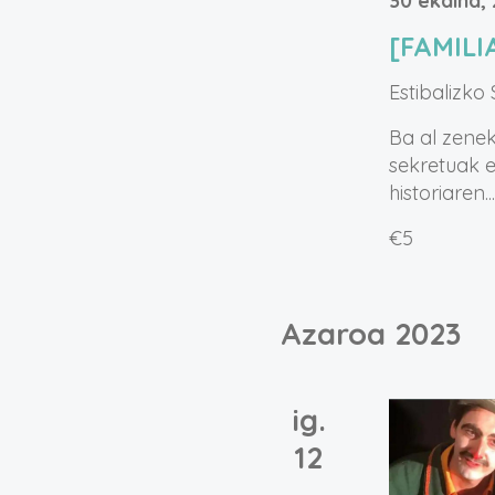
30 ekaina,
[FAMILI
Estibalizko
Ba al zenek
sekretuak e
historiaren..
€5
Azaroa 2023
ig.
12