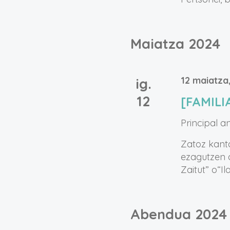
Maiatza 2024
12 maiatza
ig.
12
[FAMILI
Principal a
Zatoz kanta
ezagutzen d
Zaitut” o“Ilar
Abendua 2024