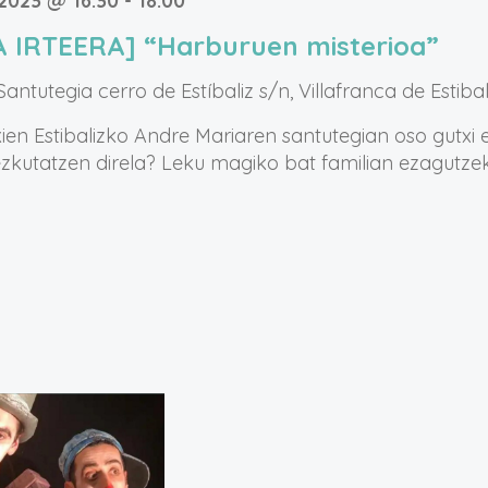
 2023 @ 16:30
-
18:00
A IRTEERA] “Harburuen misterioa”
 Santutegia
cerro de Estíbaliz s/n, Villafranca de Estibal
ien Estibalizko Andre Mariaren santutegian oso gutxi 
zkutatzen direla? Leku magiko bat familian ezagutzek
.