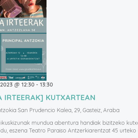
 2023 @ 12:30
-
13:30
IA IRTEERAK] KUTXARTEAN
ntzokia
San Prudencio Kalea, 29, Gasteiz, Araba
 ikuskizunak mundua abentura handiak bizitzeko kutx
 du, eszena Teatro Paraiso Antzerkiarentzat 45 urteko 