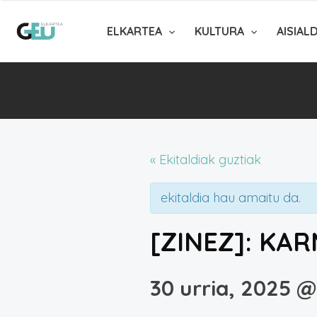
ELKARTEA
KULTURA
AISIAL
« Ekitaldiak guztiak
ekitaldia hau amaitu da.
[ZINEZ]: KA
30 urria, 2025 @