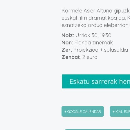
Karmele Asier Altuna gipuz
euskal film dramatikoa da, 
esnatzeko ordua eleberrian o
Noiz:
Urriak 30, 19:30
Non:
Florida zinemak
Zer:
Proiekzioa + solasaldia
Zenbat
: 2 euro
+ GOOGLE CALENDAR
+ ICAL EX