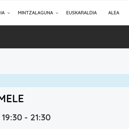
DIA
MINTZALAGUNA
EUSKARALDIA
ALEA
RMELE
 19:30
-
21:30