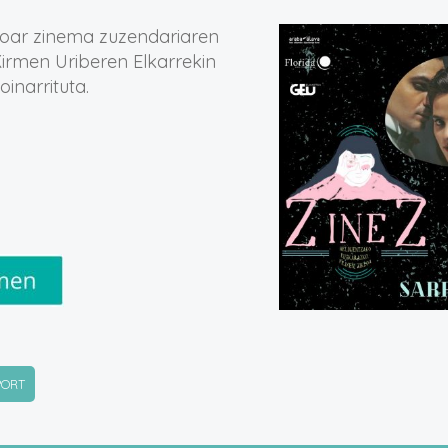
koar zinema zuzendariaren
Kirmen Uriberen Elkarrekin
inarrituta.
PORT