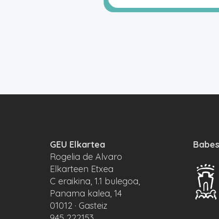
GEU Elkartea
Babes
Rogelia de Alvaro
Elkarteen Etxea
C eraikina, 1.1 bulegoa,
Panama kalea, 14
01012 · Gasteiz
945 222153