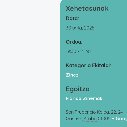
Xehetasunak
Data:
30 urria, 2025
Ordua:
19:30 - 21:30
Kategoria Ekitaldi:
Zinez
Egoitza
Florida Zinemak
San Prudencio Kalea, 22, 24
Gasteiz
,
Araba
01005
+ Goo