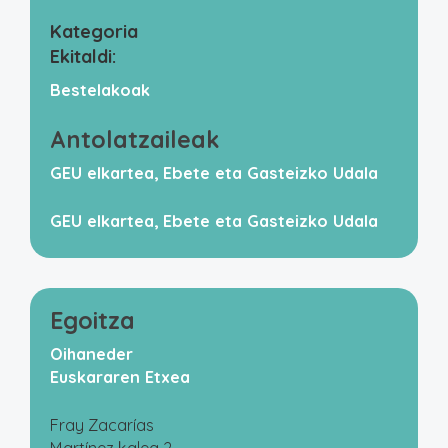
Kategoria
Ekitaldi:
Bestelakoak
Antolatzaileak
GEU elkartea, Ebete eta Gasteizko Udala
GEU elkartea, Ebete eta Gasteizko Udala
Egoitza
Oihaneder
Euskararen Etxea
Fray Zacarías