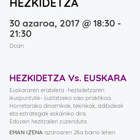
HEZKIDETZA
30 azaroa, 2017 @ 18:30
-
21:30
Doan
HEZKIDETZA Vs. EUSKARA
Euskararen erabilera -hezkidetzaren
ikuspuntutik- sustatzeko saio praktikoa.
Horretarako dinamikak, teknikak, adibideak
eta estrategiak eskainiko dira.
Edozein hezitzaileri zuzenduta.
EMAN IZENA
azaroaren 28a baino lehen