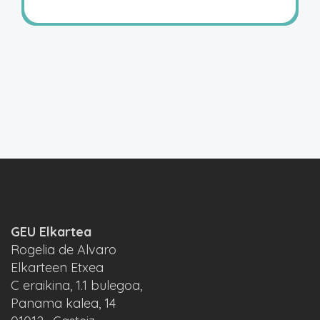
GEU Elkartea
Rogelia de Alvaro
Elkarteen Etxea
C eraikina, 1.1 bulegoa,
Panama kalea, 14