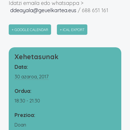
Idatzi emaila edo whatsappa >
ddeayala@geuelkartea.eus
/ 688 651 161
+ GOOGLE CALENDAR
+ ICAL EXPORT
Xehetasunak
Data:
30 azaroa, 2017
Ordua:
18:30 - 21:30
Prezioa:
Doan