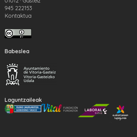
01012 · Gasteiz
945 222153
Kontaktua
Babeslea
Laguntzaileak