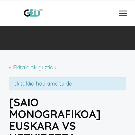
« Ekitaldiak guztiak
ekitaldia hau amaitu da.
[SAIO
MONOGRAFIKOA]
EUSKARA VS