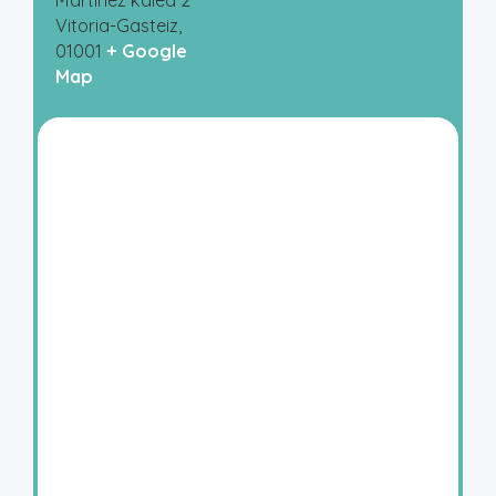
Martínez kalea 2
Vitoria-Gasteiz
,
01001
+ Google
Map