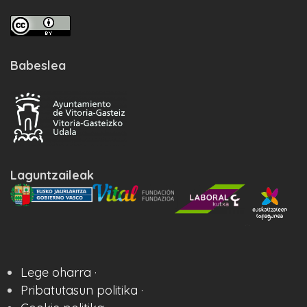
Babeslea
Laguntzaileak
Lege oharra ·
Pribatutasun politika ·