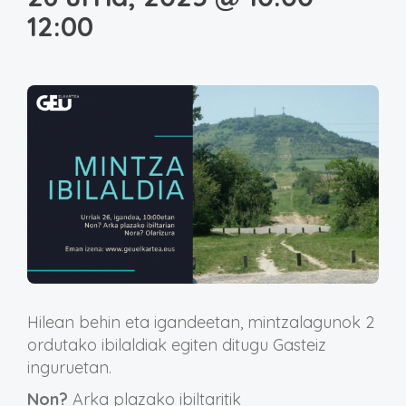
12:00
Hilean behin eta igandeetan, mintzalagunok 2
ordutako ibilaldiak egiten ditugu Gasteiz
inguruetan.
Non?
Arka plazako ibiltaritik