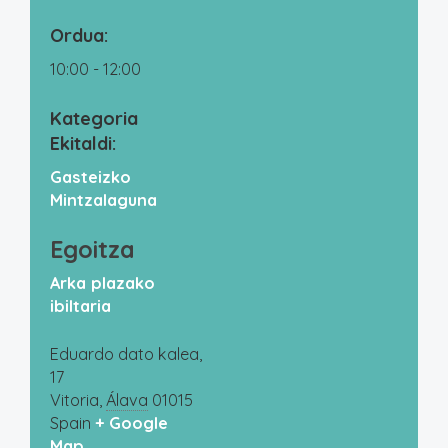
Ordua:
10:00 - 12:00
Kategoria
Ekitaldi:
Gasteizko
Mintzalaguna
Egoitza
Arka plazako
ibiltaria
Eduardo dato kalea,
17
Vitoria
,
Álava
01015
Spain
+ Google
Map