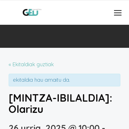
« Ekitaldiak guztiak
ekitaldia hau amaitu da.
[MINTZA-IBILALDIA]:
Olarizu
26 urria, 2025 @ 10:00
-