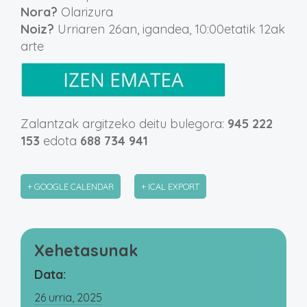
Nora?
Olarizura
Noiz?
Urriaren 26an, igandea, 10:00etatik 12ak
arte
Zalantzak argitzeko deitu bulegora:
945 222
153
edota
688 734 941
+ GOOGLE CALENDAR
+ ICAL EXPORT
Xehetasunak
Data:
26 urria, 2025