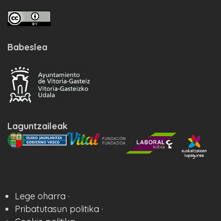
Babeslea
Laguntzaileak
Lege oharra ·
Pribatutasun politika ·