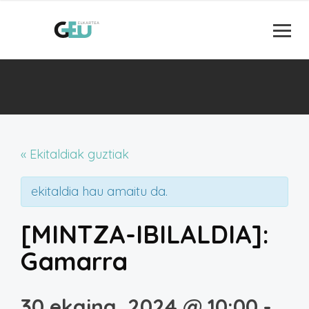
« Ekitaldiak guztiak
ekitaldia hau amaitu da.
[MINTZA-IBILALDIA]:
Gamarra
30 ekaina, 2024 @ 10:00
-