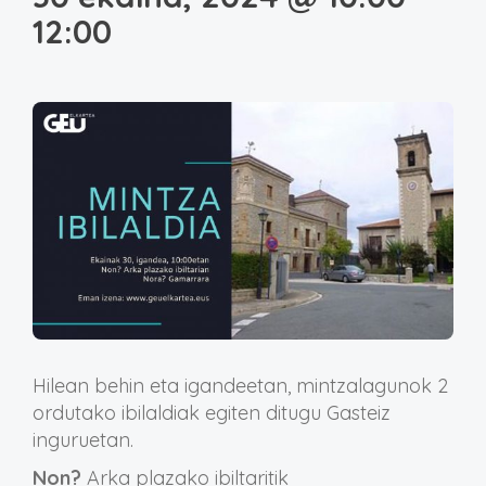
12:00
Hilean behin eta igandeetan, mintzalagunok 2
ordutako ibilaldiak egiten ditugu Gasteiz
inguruetan.
Non?
Arka plazako ibiltaritik