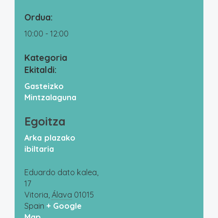
Ordua:
10:00 - 12:00
Kategoria
Ekitaldi:
Gasteizko
Mintzalaguna
Egoitza
Arka plazako
ibiltaria
Eduardo dato kalea,
17
Vitoria
,
Álava
01015
Spain
+ Google
Map