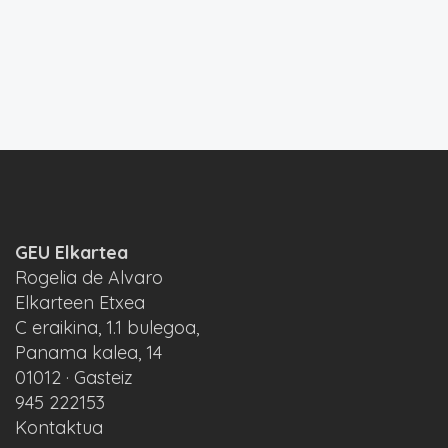
GEU Elkartea
Rogelia de Alvaro
Elkarteen Etxea
C eraikina, 1.1 bulegoa,
Panama kalea, 14
01012 · Gasteiz
945 222153
Kontaktua