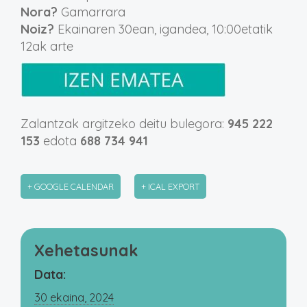
Nora?
Gamarrara
Noiz?
Ekainaren 30ean, igandea, 10:00etatik
12ak arte
Zalantzak argitzeko deitu bulegora:
945 222
153
edota
688 734 941
+ GOOGLE CALENDAR
+ ICAL EXPORT
Xehetasunak
Data:
30 ekaina, 2024