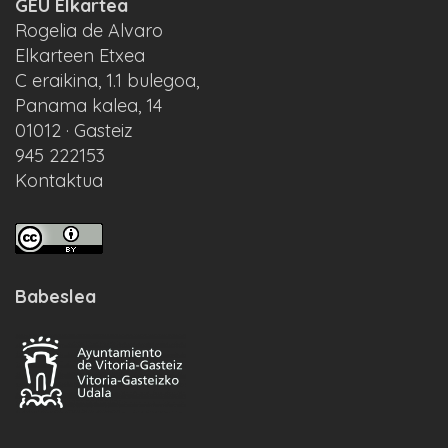
GEU Elkartea
Rogelia de Alvaro
Elkarteen Etxea
C eraikina, 1.1 bulegoa,
Panama kalea, 14
01012 · Gasteiz
945 222153
Kontaktua
Babeslea