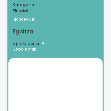
Kategoria
Ekitaldi:
Igandeak jai
Egoitza
Gipuzkoa
Spain
+
Google Map