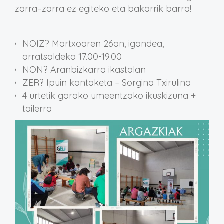
zarra
–
zarra ez egiteko
eta bakarrik barra!
NOIZ? Martxoaren 26an, igandea,
arratsaldeko 17.00-19.00
NON? Aranbizkarra ikastolan
ZER? Ipuin kontaketa – Sorgina Txirulina
4 urtetik gorako umeentzako ikuskizuna +
tailerra