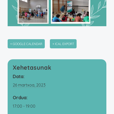
+ GOOGLE CALENDAR
+ ICAL EXPORT
Xehetasunak
Data:
26 martxoa, 2023
Ordua:
17:00 - 19:00