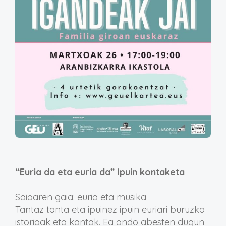
“
Euria da eta euria da
” Ipuin kontaketa
Saio
ar
en gaia:
euria eta musika
Tantaz tanta eta ipuinez ipuin euriari buruzko
istorioak eta
kantak. Ea ondo abesten dugun