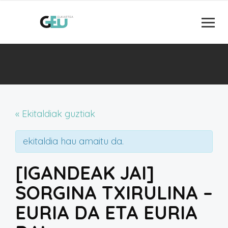
« Ekitaldiak guztiak
ekitaldia hau amaitu da.
[IGANDEAK JAI]
SORGINA TXIRULINA –
EURIA DA ETA EURIA