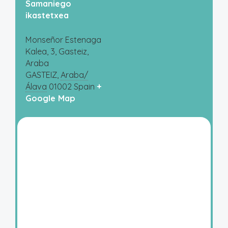
Samaniego
ikastetxea
Monseñor Estenaga
Kalea, 3, Gasteiz,
Araba
GASTEIZ
,
Araba/
Álava
01002
Spain
+
Google Map