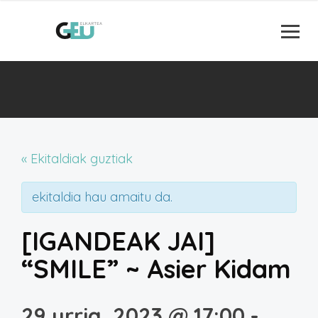
« Ekitaldiak guztiak
ekitaldia hau amaitu da.
[IGANDEAK JAI]
“SMILE” ~ Asier Kidam
29 urria, 2023 @ 17:00
-