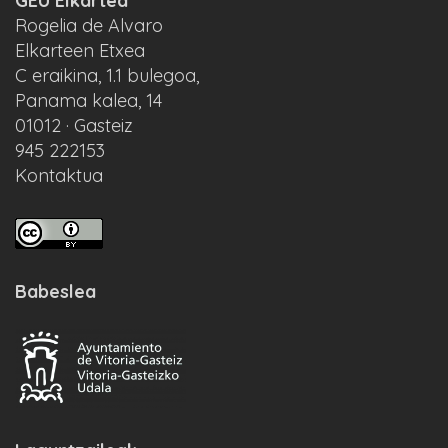
GEU Elkartea
Rogelia de Alvaro
Elkarteen Etxea
C eraikina, 1.1 bulegoa,
Panama kalea, 14
01012 · Gasteiz
945 222153
Kontaktua
Babeslea