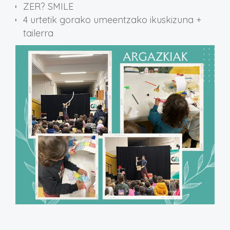
ZER? SMILE
4 urtetik gorako umeentzako ikuskizuna +
tailerra