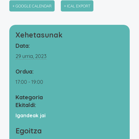
+ GOOGLE CALENDAR
+ ICAL EXPORT
Xehetasunak
Data:
29 urria, 2023
Ordua:
17:00 - 19:00
Kategoria
Ekitaldi:
Igandeak jai
Egoitza