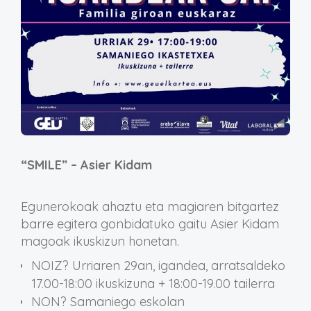
“SMILE” – Asier Kidam
Egunerokoak ahaztu eta magiaren bitgartez
barre egitera gonbidatuko gaitu Asier Kidam
magoak ikuskizun honetan.
NOIZ? Urriaren 29an, igandea, arratsaldeko
17.00-18:00 ikuskizuna + 18:00-19.00 tailerra
NON? Samaniego eskolan