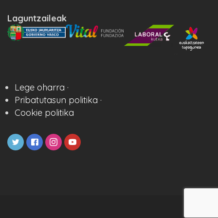
Laguntzaileak
Lege oharra ·
Pribatutasun politika ·
Cookie politika