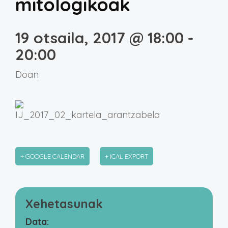
mitologikoak
19 otsaila, 2017 @ 18:00
-
20:00
Doan
+ GOOGLE CALENDAR
+ ICAL EXPORT
Xehetasunak
Data: