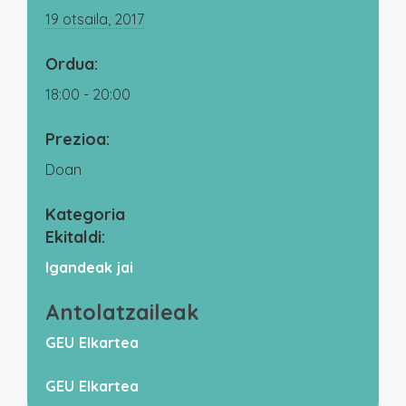
19 otsaila, 2017
Ordua:
18:00 - 20:00
Prezioa:
Doan
Kategoria
Ekitaldi:
Igandeak jai
Antolatzaileak
GEU Elkartea
GEU Elkartea