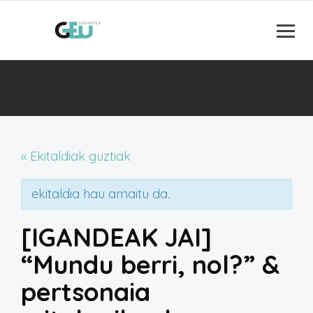
« Ekitaldiak guztiak
ekitaldia hau amaitu da.
[IGANDEAK JAI]
“Mundu berri, nol?” &
pertsonaia