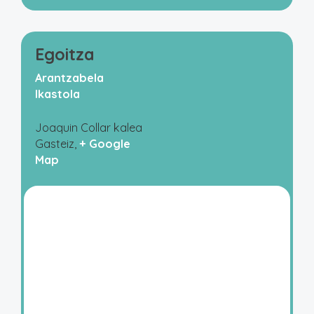
Egoitza
Arantzabela
Ikastola
Joaquin Collar kalea
Gasteiz
,
+ Google
Map