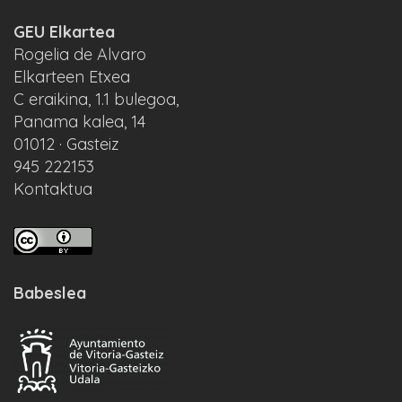
GEU Elkartea
Rogelia de Alvaro
Elkarteen Etxea
C eraikina, 1.1 bulegoa,
Panama kalea, 14
01012 · Gasteiz
945 222153
Kontaktua
Babeslea