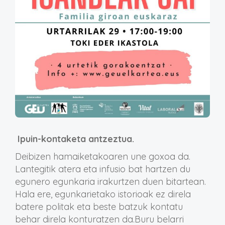
Ipuin-kontaketa antzeztua.
Deibizen hamaiketakoaren une goxoa da.
Lantegitik atera eta infusio bat hartzen du
egunero egunkaria irakurtzen duen bitartean.
Hala ere, egunkarietako istorioak ez direla
batere politak eta beste batzuk kontatu
behar direla konturatzen da.Buru belarri