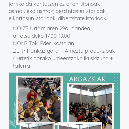
jarriko da kontatzen ez diren istorioak
asmatzeko asmoz; berdintasun istorioak,
elkartasun istorioak, dibertsitate istorioak…
NOIZ? Urtarrilaren 29a, igandea,
arratsaldeko 17.00-19.00
NON? Toki Eder ikastolan
ZER? Hankaz gora! – Ameztu produkzioak
4 urtetik gorako umeentzako ikuskizuna +
tailerra