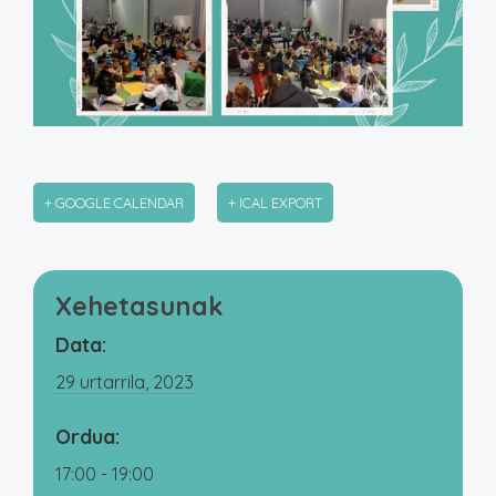
+ GOOGLE CALENDAR
+ ICAL EXPORT
Xehetasunak
Data:
29 urtarrila, 2023
Ordua:
17:00 - 19:00