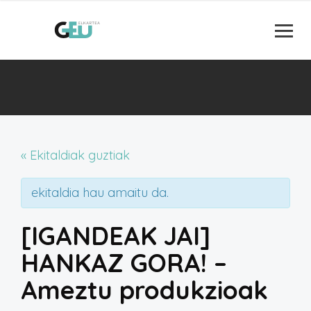
« Ekitaldiak guztiak
ekitaldia hau amaitu da.
[IGANDEAK JAI]
HANKAZ GORA! –
Ameztu produkzioak