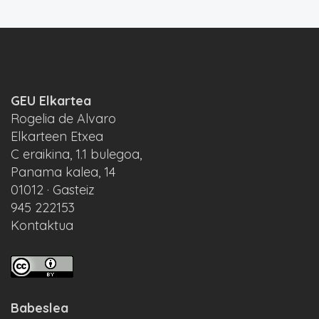
GEU Elkartea
Rogelia de Alvaro
Elkarteen Etxea
C eraikina, 1.1 bulegoa,
Panama kalea, 14
01012 · Gasteiz
945 222153
Kontaktua
Babeslea