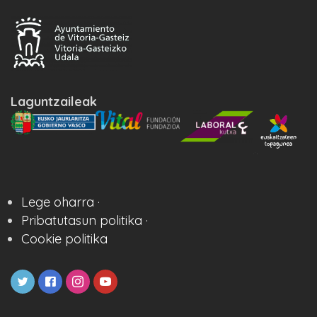
Laguntzaileak
Lege oharra ·
Pribatutasun politika ·
Cookie politika