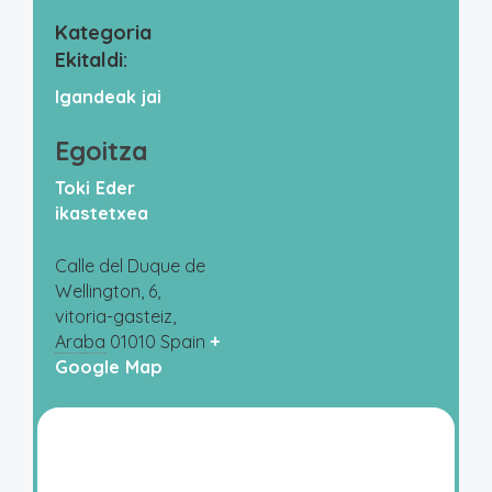
Kategoria
Ekitaldi:
Igandeak jai
Egoitza
Toki Eder
ikastetxea
Calle del Duque de
Wellington, 6,
vitoria-gasteiz
,
Araba
01010
Spain
+
Google Map