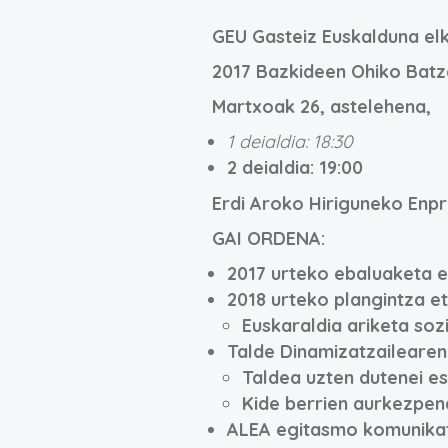
GEU Gasteiz Euskalduna el
2017 Bazkideen Ohiko Batz
Martxoak 26, astelehena,
1 deialdia: 18:30
2 deialdia: 19:00
Erdi Aroko Hiriguneko Enp
GAI ORDENA:
2017 urteko ebaluaketa 
2018 urteko plangintza e
Euskaraldia ariketa soz
Talde Dinamizatzailearen
Taldea uzten dutenei e
Kide berrien aurkezpen
ALEA egitasmo komunikat