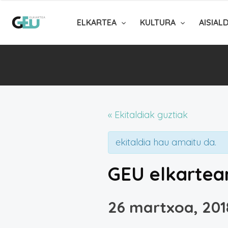
ELKARTEA
KULTURA
AISIAL
« Ekitaldiak guztiak
ekitaldia hau amaitu da.
GEU elkartea
26 martxoa, 201