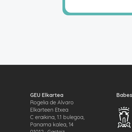
GEU Elkartea
Babes
Rogelia de Alvaro
Elkarteen Etxea
C eraikina, 1.1 bulegoa,
Panama kalea, 14
01012 · Gasteiz