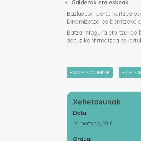
Galderak eta eskeak
Bazkideon parte hartzea oso
Dinamizatzailea berritzeko
Batzar Naguira etortzekoa 
deituz konfirmatzea eskertu
+ GOOGLE CALENDAR
+ ICAL EX
Xehetasunak
Data:
26 martxoa, 2018
Ordua: