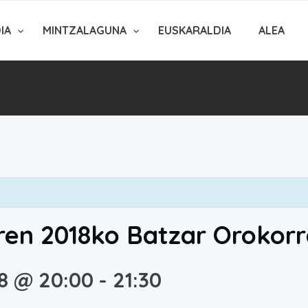
DIA
MINTZALAGUNA
EUSKARALDIA
ALEA
ren 2018ko Batzar Orokor
8 @ 20:00
-
21:30