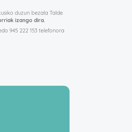
kusiko duzun bezala Talde
riak izango dira.
 edo 945 222 153 telefonora