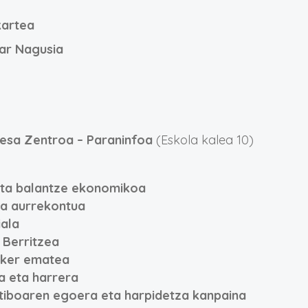
kartea
ar Nagusia
resa Zentroa – Paraninfoa
(Eskola kalea 10)
eta balantze ekonomikoa
ta aurrekontua
iala
 Berritzea
sker ematea
a eta harrera
iboaren egoera eta harpidetza kanpaina