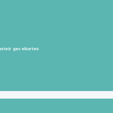
asteiz
,
geu elkartea