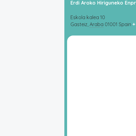
Erdi Aroko Hiriguneko Enp
Eskola kalea 10
Gasteiz
,
Araba
01001
Spain
+