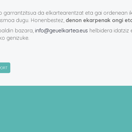
 garrantzitsua da elkartearentzat eta gai ordenean i
 asmoa dugu. Honenbestez,
denon ekarpenak ongi etor
baldin bazara,
info@geuelkartea.eus
helbidera idatziz
ko genizuke.
PORT