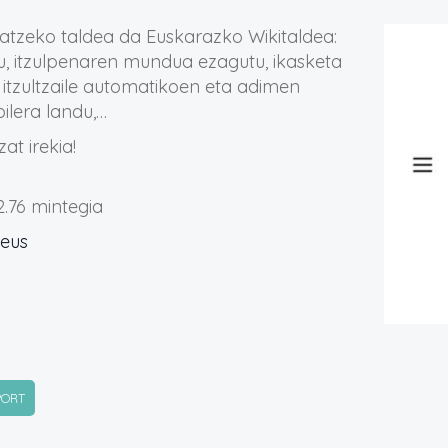
tatzeko taldea da Euskarazko Wikitaldea:
, itzulpenaren mundua ezagutu, ikasketa
 itzultzaile automatikoen eta adimen
bilera landu,…
at irekia!
2.76 mintegia
eus
PORT