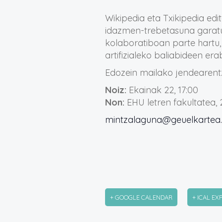
Wikipedia eta Txikipedia edi
idazmen-trebetasuna garatu
kolaboratiboan parte hartu,
artifizialeko baliabideen era
Edozein mailako jendearentz
Noiz:
Ekainak 22, 17:00
Non:
EHU letren fakultatea, 
mintzalaguna@geuelkartea.
+ GOOGLE CALENDAR
+ ICAL EX