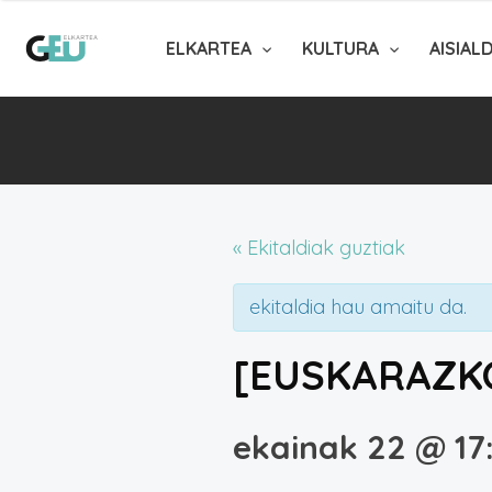
ELKARTEA
KULTURA
AISIAL
« Ekitaldiak guztiak
ekitaldia hau amaitu da.
[EUSKARAZK
ekainak 22 @ 17