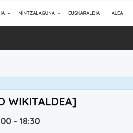
DIA
MINTZALAGUNA
EUSKARALDIA
ALEA
O WIKITALDEA]
:00
-
18:30