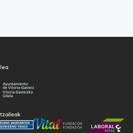
lea
tzaileak