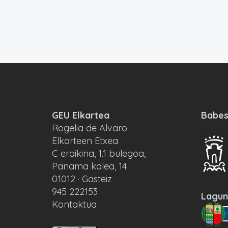
GEU Elkartea
Babes
Rogelia de Alvaro
Elkarteen Etxea
C eraikina, 1.1 bulegoa,
Panama kalea, 14
01012 · Gasteiz
945 222153
Lagun
Kontaktua