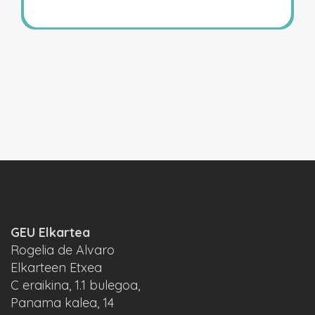
GEU Elkartea
Rogelia de Alvaro
Elkarteen Etxea
C eraikina, 1.1 bulegoa,
Panama kalea, 14