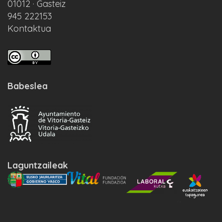
01012 · Gasteiz
945 222153
Kontaktua
Babeslea
Laguntzaileak