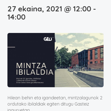
27 ekaina, 2021 @ 12:00
-
14:00
Hilean behin eta igandeetan, mintzalagunok 2
ordutako ibilaldiak egiten ditugu Gasteiz
inguruetan.