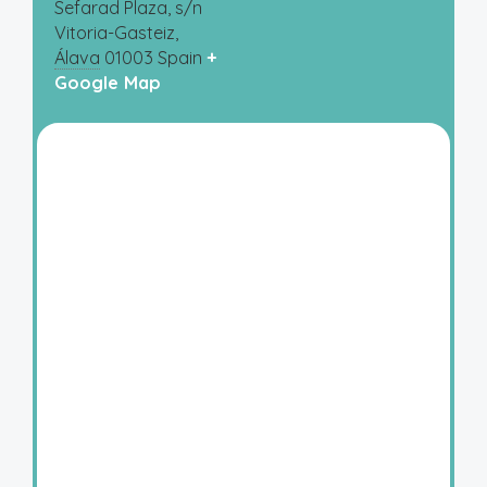
Sefarad Plaza, s/n
Vitoria-Gasteiz
,
Álava
01003
Spain
+
Google Map