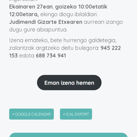
Ekainaren 27ean
,
goizeko 10:00etatik
12:00etara,
ekingo diogu ibilaldiari.
Judimendi Gizarte Etxearen
aurrean izango
dugu gure abiapuntua.
Izena emateko, bete hurrengo galdetegia,
zalantzak argitzeko deitu bulegora:
945 222
153
edota
688 734 941
+ GOOGLE CALENDAR
+ ICAL EXPORT