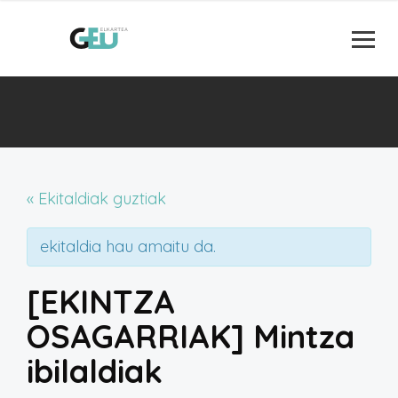
« Ekitaldiak guztiak
ekitaldia hau amaitu da.
[EKINTZA
OSAGARRIAK] Mintza
ibilaldiak