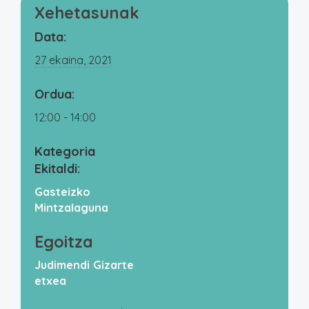
Xehetasunak
Data:
27 ekaina, 2021
Ordua:
12:00 - 14:00
Kategoria
Ekitaldi:
Gasteizko
Mintzalaguna
Egoitza
Judimendi Gizarte
etxea