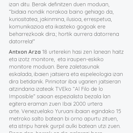
izan ditu. Berak definitzen duen moduan,
“bidaia nondik norakoa baino gehiago da,
kuriositatea, jakinmina, ilusioa, errespetua,
komunikazioa eta ikasteko gogoak ere
beharrezkoak dira.; hortik aurrera datorrena
datorrela!”
Antxon Arza
18 urterekin hasi zen lanean haitz
eta izotz monitore, eta iraupen-eskiko
monitore moduan. Bere zaletasunak
eskalada, ibaien jaitsiera eta espeleologia izan
dira betidanik. Piriniotar ibai ugarien jaitsieran
aitzindaria izateak TVEko “Al Filo de lo
Imposible” saioan espezialista bezala lan
egitera eraman zuen Ibai 2000 urtera
arte. Venezuelako Yuruani ibaian egindako 15
metroko salto batean bi orno apurtu zituen,
eta istripu harek gurpil aulki batean utzi zuen.