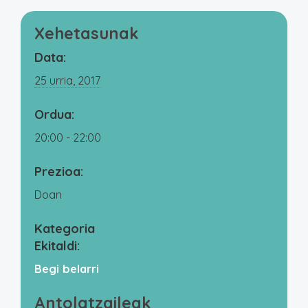
Xehetasunak
Data:
25 urria, 2017
Ordua:
20:00 - 22:00
Prezioa:
Doan
Kategoria
Ekitaldi:
Begi belarri
Antolatzaileak