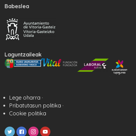
Babeslea
Laguntzaileak
Lege oharra ·
Pribatutasun politika ·
Cookie politika