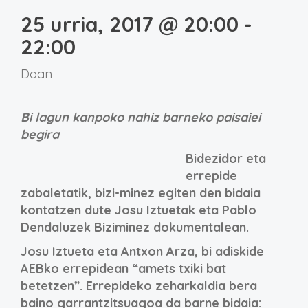
25 urria, 2017 @ 20:00
-
22:00
Doan
Bi lagun kanpoko nahiz barneko paisaiei
begira
Bidezidor eta
errepide
zabaletatik, bizi-minez egiten den bidaia
kontatzen dute Josu Iztuetak eta Pablo
Dendaluzek Biziminez dokumentalean.
Josu Iztueta eta Antxon Arza, bi adiskide
AEBko errepidean “amets txiki bat
betetzen”. Errepideko zeharkaldia bera
baino garrantzitsuagoa da barne bidaia: