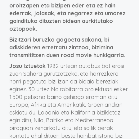
oroitzapen eta bizipen eder eta ez hain
ederrak, jolasak, eta negarrez eta umorez
gaindituko dituzten bidean aurkitutako
oztopoak.
Bizitzari buruzko gogoeta sakona, bi
adiskideren erretratu zintzoa, bizimina
transmititzen duen road movie hunkigarria.
Josu Iztuetak
1982 urtean autobus bat erosi
zuen Sahara gurutzatzeko, eta harrezkero
horri pegatuta bizi izan da bidaia bereziak
eginez. 30 urtez Nairobitarra proiektuari esker
1.500 petsona baino gehiago eraman ditu
Europa, Afrika eta Amerikatik. Groenlandian
eskiatu du, Laponia eta Kalifornia bizikletaz
egin ditu, Nilo, Baltiko eta Mediterraneoa
piraguan zeharkatu ditu, eta soilik berak
kontatu ahal dituen beste hainbat istorio bizi