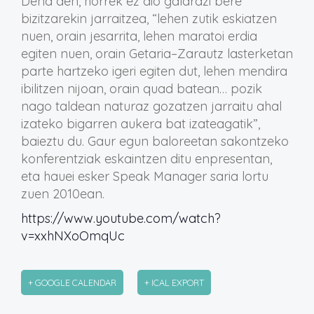
Dena den, horrek ez dio galarazi bere
bizitzarekin jarraitzea, “lehen zutik eskiatzen
nuen, orain jesarrita, lehen maratoi erdia
egiten nuen, orain Getaria–Zarautz lasterketan
parte hartzeko igeri egiten dut, lehen mendira
ibilitzen nijoan, orain quad batean… pozik
nago taldean naturaz gozatzen jarraitu ahal
izateko bigarren aukera bat izateagatik”,
baieztu du. Gaur egun baloreetan sakontzeko
konferentziak eskaintzen ditu enpresentan,
eta hauei esker Speak Manager saria lortu
zuen 2010ean.
https://www.youtube.com/watch?
v=xxhNXoOmqUc
+ GOOGLE CALENDAR
+ ICAL EXPORT