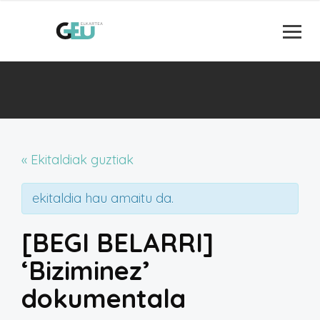
« Ekitaldiak guztiak
ekitaldia hau amaitu da.
[BEGI BELARRI]
‘Biziminez’
dokumentala