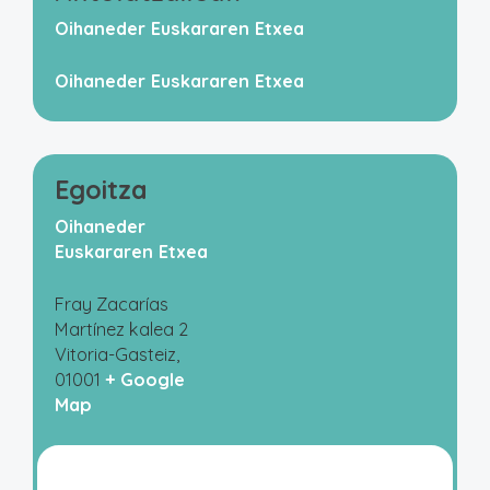
Oihaneder Euskararen Etxea
Oihaneder Euskararen Etxea
Egoitza
Oihaneder
Euskararen Etxea
Fray Zacarías
Martínez kalea 2
Vitoria-Gasteiz
,
01001
+ Google
Map