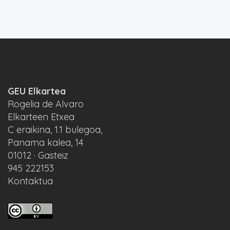
GEU Elkartea
Rogelia de Alvaro
Elkarteen Etxea
C eraikina, 1.1 bulegoa,
Panama kalea, 14
01012 · Gasteiz
945 222153
Kontaktua